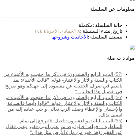
معلومات عن السلسلة
حالة السلسلة :
مكتملة
تاريخ إنشاء السلسلة :
١٨/جمادى الآخرة/١٤٤٦
تصنيف السلسلة :
الأحاديث وشروحها
مواد ذات صلة
(57) الباب الرابع والعشرون: في ذكر ما احتجت به الأغنياء من
الكتاب والسنة والآثار والاعتبار- قوله: "قالت الأغنياء: لقد
بالغتم في صرف الحديث عن مقصوده إلى جهتكم وهو صريح
في تفضيل هذا الجانب.."
(56) الباب الرابع والعشرون: في ذكر ما احتجت به الأغنياء من
الكتاب والسنة والآثار والاعتبار- قوله: "قالوا وأيضا فالصدقة
والإحسان والإعطاء وصف الرب تعالى وأحب عباده إليه من
اتصف بذلك.."
(55) ‌‌الباب الثالث والعشرون: فصل: فلنرجع إلى تمام
المناظرة.. - قوله: "قالوا وقد مر على النبي فقير وغني فقال
عن الفقير: (هذا خير من ملء الأرض مثل هذا).."