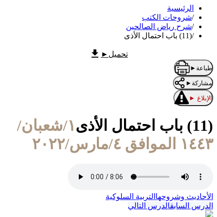
الرئيسية
/
شروحات الكتب
/
شرح رياض الصالحين
/
(11) باب احتمال الأذى
تحميل
►
طباعة
►
مشاركة
►
الإبلاغ
►
(11) باب احتمال الأذى
١/شعبان/
١٤٤٣ الموافق ٤/مارس/٢٠٢٢
الأحاديث وشروحها
التربية السلوكية
الدرس السابق
الدرس التالي