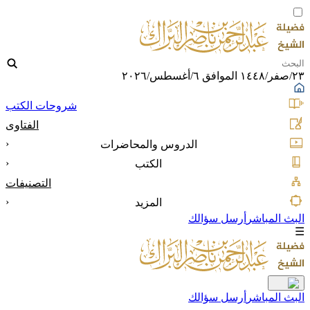
٢٣/صفر/١٤٤٨ الموافق ٦/أغسطس/٢٠٢٦
شروحات الكتب
الفتاوى
‹
الدروس والمحاضرات
‹
الكتب
التصنيفات
‹
المزيد
البث المباشر
أرسل سؤالك
☰
البث المباشر
أرسل سؤالك