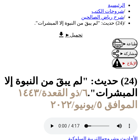
الرئيسية
/
شروحات الكتب
/
شرح رياض الصالحين
/
(24) حديث: "لم يبقَ من النبوة إلا المبشرات".
تحميل
►
طباعة
►
مشاركة
►
الإبلاغ
►
(24) حديث: "لم يبقَ من النبوة إلا
المبشرات".
٦/ذو القعدة/١٤٤٣
الموافق ٥/يونيو/٢٠٢٢
الأحاديث وشروحها
التربية السلوكية