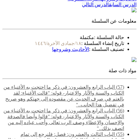
الدرس السابق
الدرس التالي
معلومات عن السلسلة
حالة السلسلة :
مكتملة
تاريخ إنشاء السلسلة :
١٨/جمادى الآخرة/١٤٤٦
تصنيف السلسلة :
الأحاديث وشروحها
مواد ذات صلة
(57) الباب الرابع والعشرون: في ذكر ما احتجت به الأغنياء من
الكتاب والسنة والآثار والاعتبار- قوله: "قالت الأغنياء: لقد
بالغتم في صرف الحديث عن مقصوده إلى جهتكم وهو صريح
في تفضيل هذا الجانب.."
(56) الباب الرابع والعشرون: في ذكر ما احتجت به الأغنياء من
الكتاب والسنة والآثار والاعتبار- قوله: "قالوا وأيضا فالصدقة
والإحسان والإعطاء وصف الرب تعالى وأحب عباده إليه من
اتصف بذلك.."
(55) ‌‌الباب الثالث والعشرون: فصل: فلنرجع إلى تمام