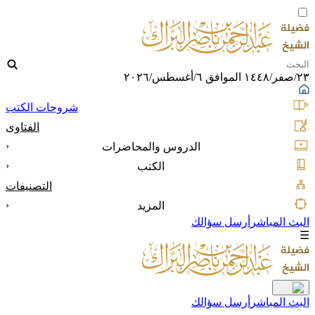
٢٣/صفر/١٤٤٨ الموافق ٦/أغسطس/٢٠٢٦
شروحات الكتب
الفتاوى
‹
الدروس والمحاضرات
‹
الكتب
التصنيفات
‹
المزيد
البث المباشر
أرسل سؤالك
☰
البث المباشر
أرسل سؤالك