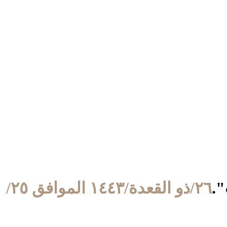
٢٦/ذو القعدة/١٤٤٣ الموافق ٢٥/