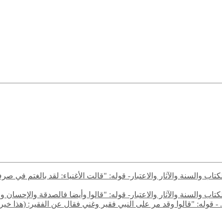
ن الكتاب والسنة والآثار والاعتبار- قوله: "قالت الأغنياء: لقد بالغت