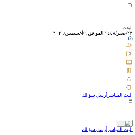
٢٣/صفر/١٤٤٨ الموافق ٦/أغسطس/٢٠٢٦
البث المباشر
أرسل سؤالك
☰
البث المباشر
أرسل سؤالك