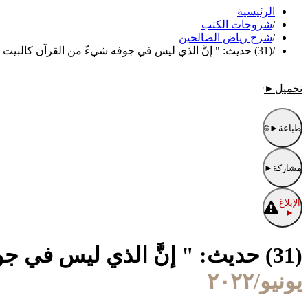
الرئيسية
/
شروحات الكتب
/
شرح رياض الصالحين
/
(31) حديث: " إنَّ الذي ليس في جوفه شيءٌ من القرآن كالبيت الخَرِب".
تحميل
►
طباعة
►
مشاركة
►
الإبلاغ
►
(31) حديث: " إنَّ الذي ليس في جوفه شيءٌ من القرآن كالبيت الخَرِب".
يونيو/٢٠٢٢