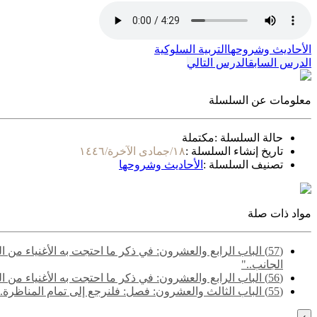
الأحاديث وشروحها
التربية السلوكية
الدرس السابق
الدرس التالي
معلومات عن السلسلة
حالة السلسلة :
مكتملة
تاريخ إنشاء السلسلة :
١٨/جمادى الآخرة/١٤٤٦
تصنيف السلسلة :
الأحاديث وشروحها
مواد ذات صلة
(57) الباب الرابع والعشرون: في ذكر ما احتجت به الأغنياء م
الجانب.."
(56) الباب الرابع والعشرون: في ذكر ما احتجت به الأغنياء من الكتاب والسنة والآثار والاعتبار- قوله: "قالوا وأيضا فالصدقة والإحسان والإعطاء وصف الرب تعالى وأحب عباده إليه من اتصف بذلك.."
(55) ‌‌الباب الثالث والعشرون: فصل: فلنرجع إلى تمام المناظرة.. - قوله: "قالوا وقد مر على النبي فقير وغني فقال عن الفقير: (هذا خير من ملء الأرض مثل هذا).."
›