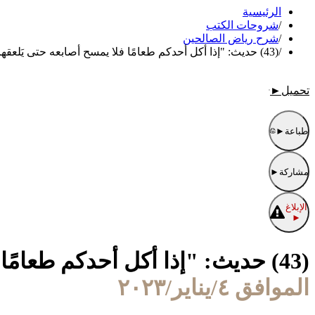
الرئيسية
/
شروحات الكتب
/
شرح رياض الصالحين
/
(43) حديث: "إذا أكل أحدكم طعامًا فلا يمسح أصابعه حتى يَلعقها أو يُلعقها".
تحميل
►
طباعة
►
مشاركة
►
الإبلاغ
►
(43) حديث: "إذا أكل أحدكم طعامًا فلا يمسح أصابعه حتى يَلعقها أو يُلعقها".
الموافق ٤/يناير/٢٠٢٣