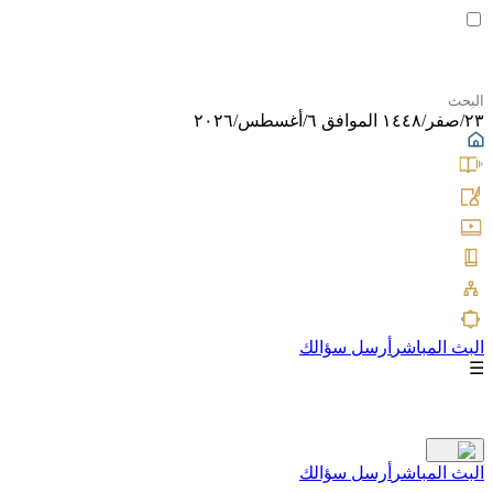
٢٣/صفر/١٤٤٨ الموافق ٦/أغسطس/٢٠٢٦
البث المباشر
أرسل سؤالك
☰
البث المباشر
أرسل سؤالك