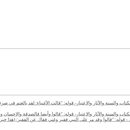
ن الكتاب والسنة والآثار والاعتبار- قوله: "قالت الأغنياء: لقد بالغت