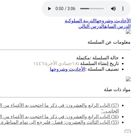
الأحاديث وشروحها
التربية السلوكية
الدرس السابق
الدرس التالي
معلومات عن السلسلة
حالة السلسلة :
مكتملة
تاريخ إنشاء السلسلة :
١٨/جمادى الآخرة/١٤٤٦
تصنيف السلسلة :
الأحاديث وشروحها
مواد ذات صلة
(57) الباب الرابع والعشرون: في ذكر ما احتجت به الأغنياء م
الجانب.."
(56) الباب الرابع والعشرون: في ذكر ما احتجت به الأغنياء من الكتاب والسنة والآثار والاعتبار- قوله: "قالوا وأيضا فالصدقة والإحسان والإعطاء وصف الرب تعالى وأحب عباده إليه من اتصف بذلك.."
(55) ‌‌الباب الثالث والعشرون: فصل: فلنرجع إلى تمام المناظرة.. - قوله: "قالوا وقد مر على النبي فقير وغني فقال عن الفقير: (هذا خير من ملء الأرض مثل هذا).."
›