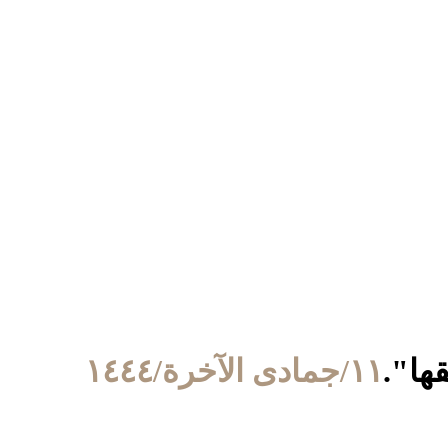
١١/جمادى الآخرة/١٤٤٤