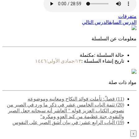
متفرقات
الدرس السابق
الدرس التالي
معلومات عن السلسلة
حالة السلسلة :
مكتملة
تاريخ إنشاء السلسلة :
١٣/جمادى الأولى/١٤٤٦
مواد ذات صلة
(11) فصلٌ: تأملت فوائد النكاح ومعانيه وموضوعه
(20) ‌‌تتمة الباب الخامس عشر في ذكر ما ورد في الصبر من
نصوص الكتاب العزيز قوله " العاشر أنه سبحانه جعل الصبر
والتقوى جنة عظيمة من كيد العدو ومكره"
(19) ‌‌الباب الرابع عشر: في بيان أشق الصبر على النفوس
›