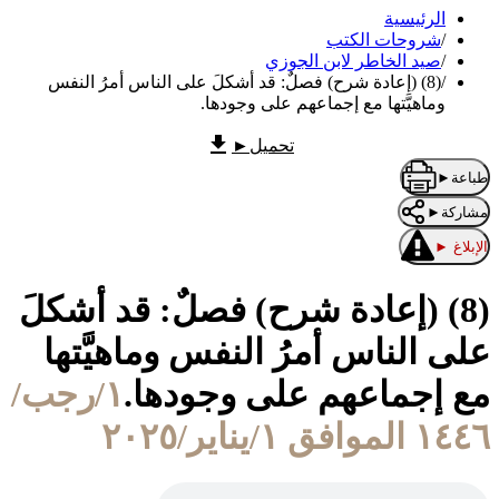
الرئيسية
/
شروحات الكتب
/
صيد الخاطر لابن الجوزي
/
(8) (إعادة شرح) فصلٌ: قد أشكلَ على الناس أمرُ النفس
وماهيَّتها مع إجماعهم على وجودها.
تحميل
►
طباعة
►
مشاركة
►
الإبلاغ
►
(8) (إعادة شرح) فصلٌ: قد أشكلَ
على الناس أمرُ النفس وماهيَّتها
مع إجماعهم على وجودها.
١/رجب/
١٤٤٦ الموافق ١/يناير/٢٠٢٥