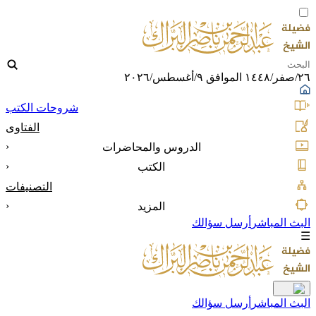
٢٦/صفر/١٤٤٨ الموافق ٩/أغسطس/٢٠٢٦
شروحات الكتب
الفتاوى
‹
الدروس والمحاضرات
‹
الكتب
التصنيفات
‹
المزيد
البث المباشر
أرسل سؤالك
☰
البث المباشر
أرسل سؤالك