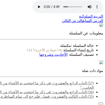
التربية السلوكية
الدرس السابق
الدرس التالي
معلومات عن السلسلة
حالة السلسلة :
مكتملة
تاريخ إنشاء السلسلة :
١٨/جمادى الآخرة/١٤٤٦
تصنيف السلسلة :
الأحاديث وشروحها
مواد ذات صلة
(57) الباب الرابع والعشرون: في ذكر ما احتجت به الأغنياء م
الجانب.."
(56) الباب الرابع والعشرون: في ذكر ما احتجت به الأغنياء من الكتاب والسنة والآثار والاعتبار- قوله: "قالوا وأيضا فالصدقة والإحسان والإعطاء وصف الرب تعالى وأحب عباده إليه من اتصف بذلك.."
(55) ‌‌الباب الثالث والعشرون: فصل: فلنرجع إلى تمام المناظرة.. - قوله: "قالوا وقد مر على النبي فقير وغني فقال عن الفقير: (هذا خير من ملء الأرض مثل هذا).."
›