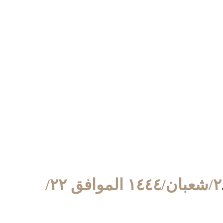
٢/شعبان/١٤٤٤ الموافق ٢٢/