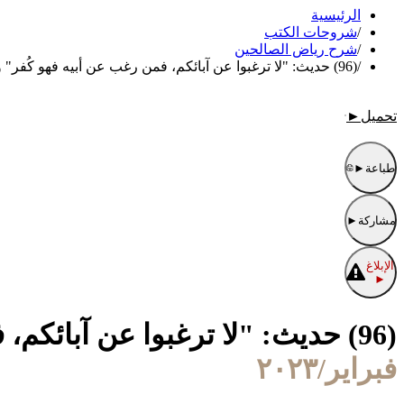
الرئيسية
/
شروحات الكتب
/
شرح رياض الصالحين
/
(96) حديث: "لا ترغبوا عن آبائكم، فمن رغب عن أبيه فهو كُفر" وغيره.
تحميل
►
طباعة
►
مشاركة
►
الإبلاغ
►
(96) حديث: "لا ترغبوا عن آبائكم، فمن رغب عن أبيه فهو كُفر" وغيره.
فبراير/٢٠٢٣