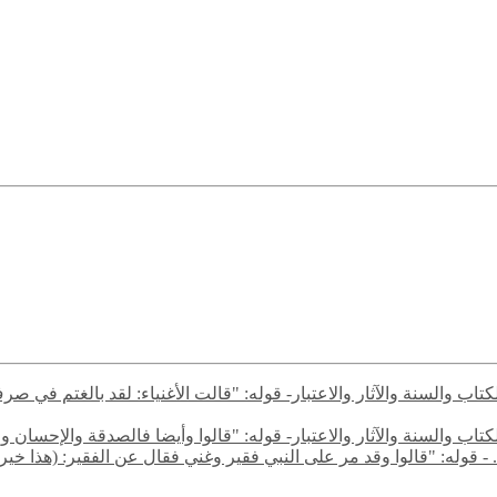
ن الكتاب والسنة والآثار والاعتبار- قوله: "قالت الأغنياء: لقد بالغت