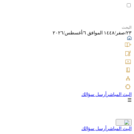
٢٣/صفر/١٤٤٨ الموافق ٦/أغسطس/٢٠٢٦
البث المباشر
أرسل سؤالك
☰
البث المباشر
أرسل سؤالك