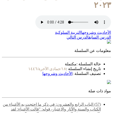
٢٠٢٣
الأحاديث وشروحها
التربية السلوكية
الدرس السابق
الدرس التالي
معلومات عن السلسلة
حالة السلسلة :
مكتملة
تاريخ إنشاء السلسلة :
١٨/جمادى الآخرة/١٤٤٦
تصنيف السلسلة :
الأحاديث وشروحها
مواد ذات صلة
(57) الباب الرابع والعشرون: في ذكر ما احتجت به الأغنياء من
الكتاب والسنة والآثار والاعتبار- قوله: "قالت الأغنياء: لقد