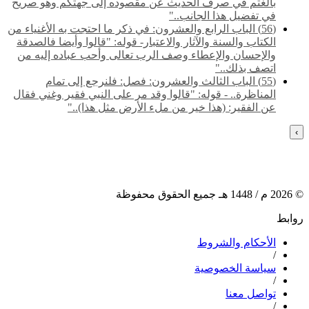
بالغتم في صرف الحديث عن مقصوده إلى جهتكم وهو صريح
في تفضيل هذا الجانب.."
(56) الباب الرابع والعشرون: في ذكر ما احتجت به الأغنياء من
الكتاب والسنة والآثار والاعتبار- قوله: "قالوا وأيضا فالصدقة
والإحسان والإعطاء وصف الرب تعالى وأحب عباده إليه من
اتصف بذلك.."
(55) ‌‌الباب الثالث والعشرون: فصل: فلنرجع إلى تمام
المناظرة.. - قوله: "قالوا وقد مر على النبي فقير وغني فقال
عن الفقير: (هذا خير من ملء الأرض مثل هذا).."
›
©
2026
م /
1448
هـ جميع الحقوق محفوظة
روابط
الأحكام والشروط
/
سياسة الخصوصية
/
تواصل معنا
/