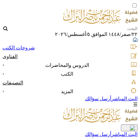
٢٢/صفر/١٤٤٨ الموافق ٥/أغسطس/٢٠٢٦
شروحات الكتب
الفتاوى
‹
الدروس والمحاضرات
‹
الكتب
التصنيفات
‹
المزيد
البث المباشر
أرسل سؤالك
☰
البث المباشر
أرسل سؤالك