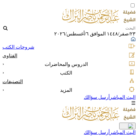
٢٣/صفر/١٤٤٨ الموافق ٦/أغسطس/٢٠٢٦
شروحات الكتب
الفتاوى
‹
الدروس والمحاضرات
‹
الكتب
التصنيفات
‹
المزيد
البث المباشر
أرسل سؤالك
☰
البث المباشر
أرسل سؤالك