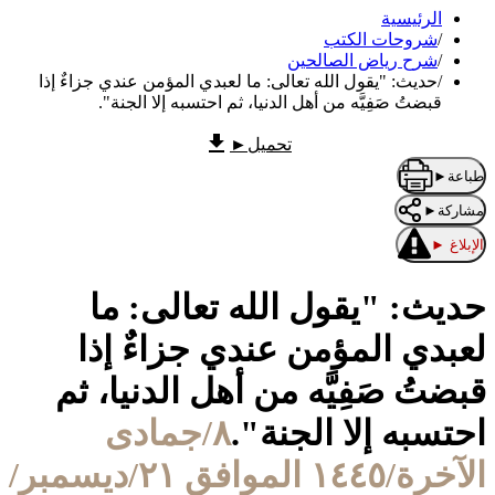
الرئيسية
/
شروحات الكتب
/
شرح رياض الصالحين
/
حديث: "يقول الله تعالى: ما لعبدي المؤمن عندي جزاءٌ إذا
قبضتُ صَفِيَّه من أهل الدنيا، ثم احتسبه إلا الجنة".
تحميل
►
طباعة
►
مشاركة
►
الإبلاغ
►
حديث: "يقول الله تعالى: ما
لعبدي المؤمن عندي جزاءٌ إذا
قبضتُ صَفِيَّه من أهل الدنيا، ثم
احتسبه إلا الجنة".
٨/جمادى
الآخرة/١٤٤٥ الموافق ٢١/ديسمبر/