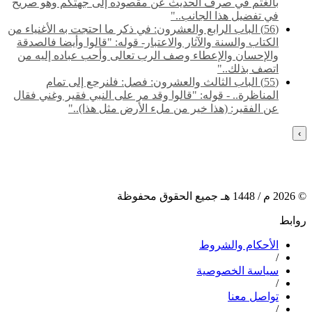
بالغتم في صرف الحديث عن مقصوده إلى جهتكم وهو صريح
في تفضيل هذا الجانب.."
(56) الباب الرابع والعشرون: في ذكر ما احتجت به الأغنياء من
الكتاب والسنة والآثار والاعتبار- قوله: "قالوا وأيضا فالصدقة
والإحسان والإعطاء وصف الرب تعالى وأحب عباده إليه من
اتصف بذلك.."
(55) ‌‌الباب الثالث والعشرون: فصل: فلنرجع إلى تمام
المناظرة.. - قوله: "قالوا وقد مر على النبي فقير وغني فقال
عن الفقير: (هذا خير من ملء الأرض مثل هذا).."
›
©
2026
م /
1448
هـ جميع الحقوق محفوظة
روابط
الأحكام والشروط
/
سياسة الخصوصية
/
تواصل معنا
/