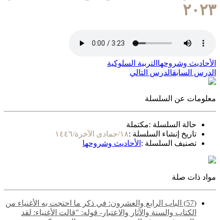
٢٠٢٣
الأحاديث وشروحها
التربية السلوكية
الدرس السابق
الدرس التالي
معلومات عن السلسلة
حالة السلسلة :
مكتملة
تاريخ إنشاء السلسلة :
١٨/جمادى الآخرة/١٤٤٦
تصنيف السلسلة :
الأحاديث وشروحها
مواد ذات صلة
(57) الباب الرابع والعشرون: في ذكر ما احتجت به الأغنياء من
الكتاب والسنة والآثار والاعتبار- قوله: "قالت الأغنياء: لقد