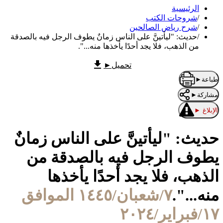
الرئيسية
/
شروحات الكتب
/
شرح رياض الصالحين
/
حديث: "ليأتينَّ على الناس زمانٌ يطوف الرجل فيه بالصدقة
من الذهب، فلا يجد أحدًا يأخذها منه...".
تحميل
►
طباعة
►
مشاركة
►
الإبلاغ
►
حديث: "ليأتينَّ على الناس زمانٌ
يطوف الرجل فيه بالصدقة من
الذهب، فلا يجد أحدًا يأخذها
منه...".
٧/شعبان/١٤٤٥ الموافق
١٧/فبراير/٢٠٢٤