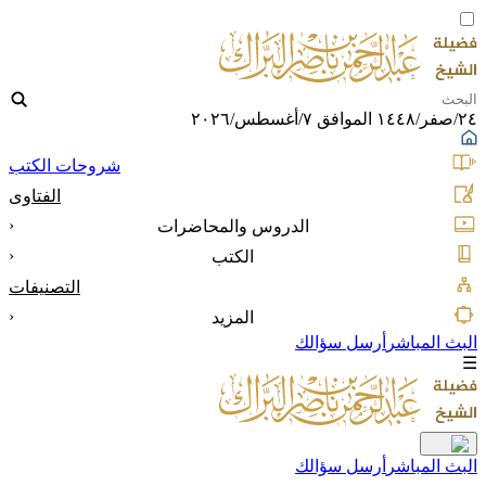
٢٤/صفر/١٤٤٨ الموافق ٧/أغسطس/٢٠٢٦
شروحات الكتب
الفتاوى
‹
الدروس والمحاضرات
‹
الكتب
التصنيفات
‹
المزيد
البث المباشر
أرسل سؤالك
☰
البث المباشر
أرسل سؤالك