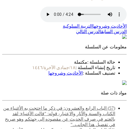
الأحاديث وشروحها
التربية السلوكية
الدرس السابق
الدرس التالي
معلومات عن السلسلة
حالة السلسلة :
مكتملة
تاريخ إنشاء السلسلة :
١٨/جمادى الآخرة/١٤٤٦
تصنيف السلسلة :
الأحاديث وشروحها
مواد ذات صلة
(57) الباب الرابع والعشرون: في ذكر ما احتجت به الأغنياء من
الكتاب والسنة والآثار والاعتبار- قوله: "قالت الأغنياء: لقد
بالغتم في صرف الحديث عن مقصوده إلى جهتكم وهو صريح
في تفضيل هذا الجانب.."