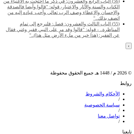
(56) الباب الرابع والعشرون: في ذكر ما احتجت به الأغنياء من
الكتاب والسنة والآثار والاعتبار- قوله: "قالوا وأيضا فالصدقة
والإحسان والإعطاء وصف الرب تعالى وأحب عباده إليه من
اتصف بذلك.."
(55) ‌‌الباب الثالث والعشرون: فصل: فلنرجع إلى تمام
المناظرة.. - قوله: "قالوا وقد مر على النبي فقير وغني فقال
عن الفقير: (هذا خير من ملء الأرض مثل هذا).."
›
©
2026
م /
1448
هـ جميع الحقوق محفوظة
روابط
الأحكام والشروط
/
سياسة الخصوصية
/
تواصل معنا
/
تابعنا