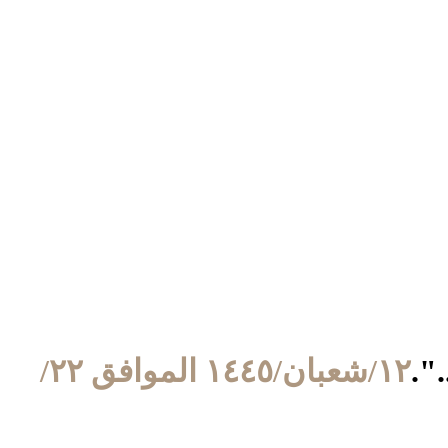
".
١٢/شعبان/١٤٤٥ الموافق ٢٢/