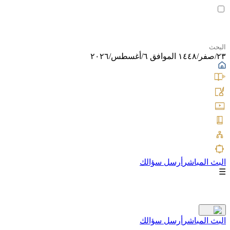
٢٣/صفر/١٤٤٨ الموافق ٦/أغسطس/٢٠٢٦
البث المباشر
أرسل سؤالك
☰
البث المباشر
أرسل سؤالك