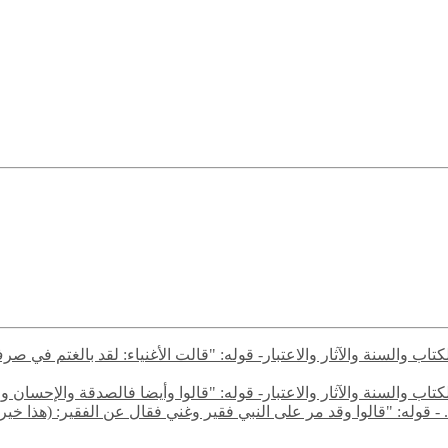
ن الكتاب والسنة والآثار والاعتبار- قوله: "قالت الأغنياء: لقد بالغت