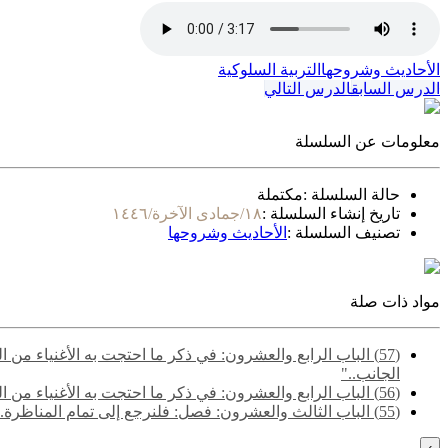
الأحاديث وشروحها
التربية السلوكية
الدرس السابق
الدرس التالي
معلومات عن السلسلة
حالة السلسلة :
مكتملة
تاريخ إنشاء السلسلة :
١٨/جمادى الآخرة/١٤٤٦
تصنيف السلسلة :
الأحاديث وشروحها
مواد ذات صلة
(57) الباب الرابع والعشرون: في ذكر ما احتجت به الأغنياء م
الجانب.."
(56) الباب الرابع والعشرون: في ذكر ما احتجت به الأغنياء من الكتاب والسنة والآثار والاعتبار- قوله: "قالوا وأيضا فالصدقة والإحسان والإعطاء وصف الرب تعالى وأحب عباده إليه من اتصف بذلك.."
(55) ‌‌الباب الثالث والعشرون: فصل: فلنرجع إلى تمام المناظرة.. - قوله: "قالوا وقد مر على النبي فقير وغني فقال عن الفقير: (هذا خير من ملء الأرض مثل هذا).."
›