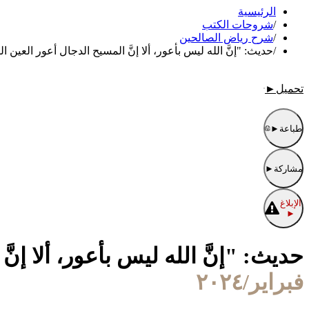
الرئيسية
/
شروحات الكتب
/
شرح رياض الصالحين
/
حديث: "إنَّ الله ليس بأعور، ألا إنَّ المسيح الدجال أعور العين الي
تحميل
►
طباعة
►
مشاركة
►
الإبلاغ
►
حديث: "إنَّ الله ليس بأعور، ألا إنّ
فبراير/٢٠٢٤