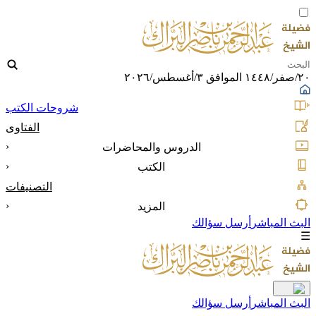
٢٠/صفر/١٤٤٨ الموافق ٣/أغسطس/٢٠٢٦
شروحات الكتب
الفتاوى
‹
الدروس والمحاضرات
‹
الكتب
التصنيفات
‹
المزيد
البث المباشر
أرسل سؤالك
☰
البث المباشر
أرسل سؤالك