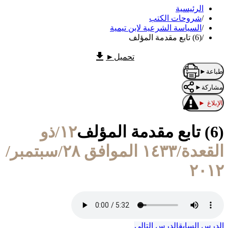
الرئيسية
/
شروحات الكتب
/
السياسة الشرعية لابن تيمية
/
(6) تابع مقدمة المؤلف
تحميل
►
طباعة
►
مشاركة
►
الإبلاغ
►
(6) تابع مقدمة المؤلف
١٢/ذو
القعدة/١٤٣٣ الموافق ٢٨/سبتمبر/
٢٠١٢
الدرس السابق
الدرس التالي