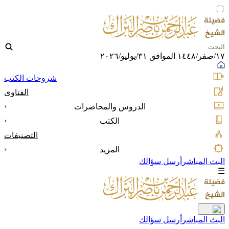
١٧/صفر/١٤٤٨ الموافق ٣١/يوليو/٢٠٢٦
شروحات الكتب
الفتاوى
‹
الدروس والمحاضرات
‹
الكتب
التصنيفات
‹
المزيد
البث المباشر
أرسل سؤالك
☰
البث المباشر
أرسل سؤالك