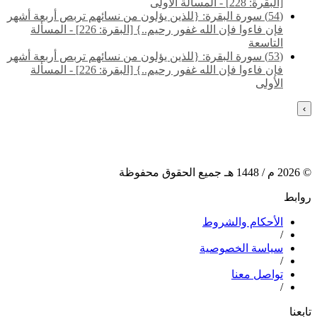
[البقرة: 228] - المسألة الأولى
(54) سورة البقرة: {للذين يؤلون من نسائهم تربص أربعة أشهر
فإن فاءوا فإن الله غفور رحيم..} [البقرة: 226] - المسألة
التاسعة
(53) سورة البقرة: {للذين يؤلون من نسائهم تربص أربعة أشهر
فإن فاءوا فإن الله غفور رحيم..} [البقرة: 226] - المسألة
الأولى
›
©
2026
م /
1448
هـ جميع الحقوق محفوظة
روابط
الأحكام والشروط
/
سياسة الخصوصية
/
تواصل معنا
/
تابعنا