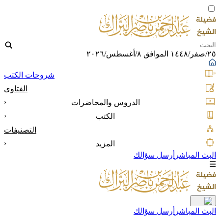
٢٥/صفر/١٤٤٨ الموافق ٨/أغسطس/٢٠٢٦
شروحات الكتب
الفتاوى
‹
الدروس والمحاضرات
‹
الكتب
التصنيفات
‹
المزيد
البث المباشر
أرسل سؤالك
☰
البث المباشر
أرسل سؤالك