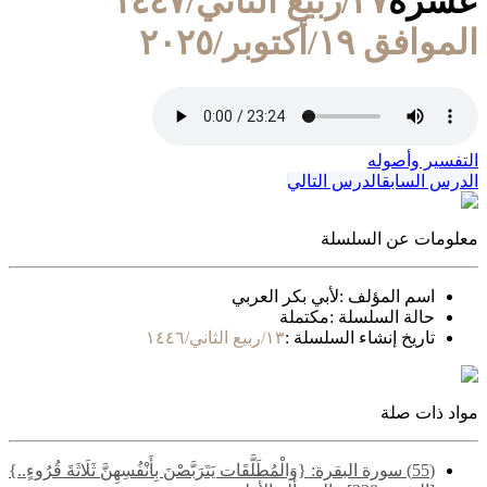
عشرة
٢٧/ربيع الثاني/١٤٤٧
الموافق ١٩/أكتوبر/٢٠٢٥
التفسير وأصوله
الدرس السابق
الدرس التالي
معلومات عن السلسلة
اسم المؤلف :
لأبي بكر العربي
حالة السلسلة :
مكتملة
تاريخ إنشاء السلسلة :
١٣/ربيع الثاني/١٤٤٦
مواد ذات صلة
(55) سورة البقرة: {وَالْمُطَلَّقَات يَتَرَبَّصْنَ بِأَنْفُسِهِنَّ ثَلَاثَةَ قُرُوءٍ..}