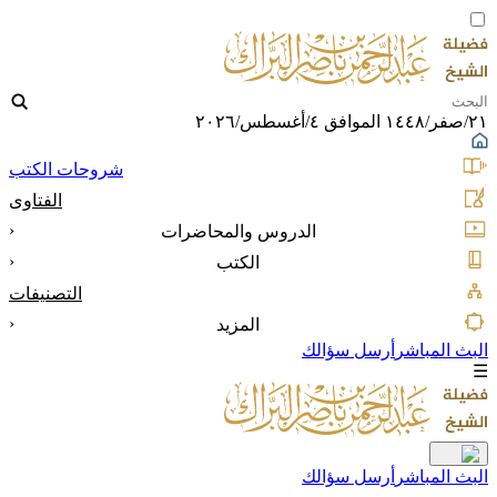
٢١/صفر/١٤٤٨ الموافق ٤/أغسطس/٢٠٢٦
شروحات الكتب
الفتاوى
‹
الدروس والمحاضرات
‹
الكتب
التصنيفات
‹
المزيد
البث المباشر
أرسل سؤالك
☰
البث المباشر
أرسل سؤالك