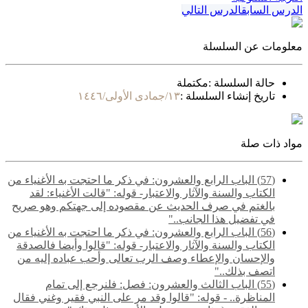
الدرس السابق
الدرس التالي
معلومات عن السلسلة
حالة السلسلة :
مكتملة
تاريخ إنشاء السلسلة :
١٣/جمادى الأولى/١٤٤٦
مواد ذات صلة
(57) الباب الرابع والعشرون: في ذكر ما احتجت به الأغنياء من
الكتاب والسنة والآثار والاعتبار- قوله: "قالت الأغنياء: لقد
بالغتم في صرف الحديث عن مقصوده إلى جهتكم وهو صريح
في تفضيل هذا الجانب.."
(56) الباب الرابع والعشرون: في ذكر ما احتجت به الأغنياء من
الكتاب والسنة والآثار والاعتبار- قوله: "قالوا وأيضا فالصدقة
والإحسان والإعطاء وصف الرب تعالى وأحب عباده إليه من
اتصف بذلك.."
(55) ‌‌الباب الثالث والعشرون: فصل: فلنرجع إلى تمام
المناظرة.. - قوله: "قالوا وقد مر على النبي فقير وغني فقال