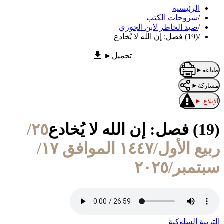
الرئيسية
/
شروحات الكتب
/
صيد الخاطر لابن الجوزي
/
(19) فصل: إن الله لا يُخادع
تحميل
►
طباعة
►
مشاركة
►
الإبلاغ
►
(19) فصل: إن الله لا يُخادع
٢٥/
ربيع الأول/١٤٤٧ الموافق ١٧/
سبتمبر/٢٠٢٥
التربية السلوكية