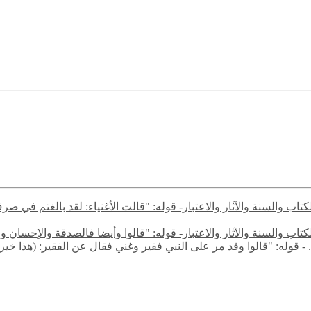
ن الكتاب والسنة والآثار والاعتبار- قوله: "قالت الأغنياء: لقد بالغت