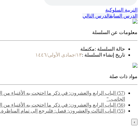
التربية السلوكية
الدرس السابق
الدرس التالي
معلومات عن السلسلة
حالة السلسلة :
مكتملة
تاريخ إنشاء السلسلة :
١٣/جمادى الأولى/١٤٤٦
مواد ذات صلة
(57) الباب الرابع والعشرون: في ذكر ما احتجت به الأغنياء م
الجانب.."
(56) الباب الرابع والعشرون: في ذكر ما احتجت به الأغنياء من الكتاب والسنة والآثار والاعتبار- قوله: "قالوا وأيضا فالصدقة والإحسان والإعطاء وصف الرب تعالى وأحب عباده إليه من اتصف بذلك.."
(55) ‌‌الباب الثالث والعشرون: فصل: فلنرجع إلى تمام المناظرة.. - قوله: "قالوا وقد مر على النبي فقير وغني فقال عن الفقير: (هذا خير من ملء الأرض مثل هذا).."
›