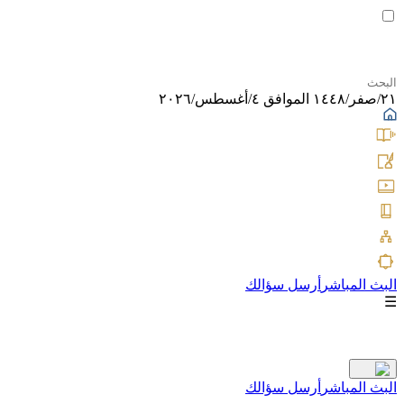
٢١/صفر/١٤٤٨ الموافق ٤/أغسطس/٢٠٢٦
البث المباشر
أرسل سؤالك
☰
البث المباشر
أرسل سؤالك