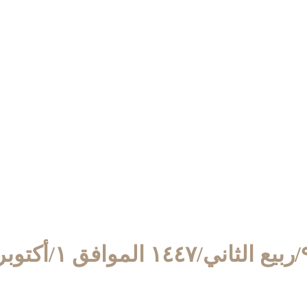
الموافق ١/أكتوبر/٢٠٢٥