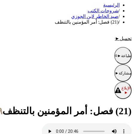
الرئيسية
/
شروحات الكتب
/
صيد الخاطر لابن الجوزي
/
(21) فصل: أمر المؤمنين بالتنظف
تحميل
►
طباعة
►
مشاركة
►
الإبلاغ
►
(21) فصل: أمر المؤمنين بالتنظف
٩/ربيع الثاني/١٤٤٧ 