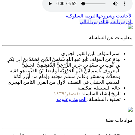
الأحاديث وشروحها
التربية السلوكية
الدرس السابق
الدرس التالي
معلومات عن السلسلة
اسم المؤلف :
ابن القيم الجوزي
نبذة عن المؤلف :
أبو عبدِ الله شَمْسُ الدِّينِ مُحَمَّدُ بنُ أبِي بَكرِ
بنِ أيُّوبَ بنِ سَعْدِ بنِ حَرِيْزٍ الزُّرَعِيُّ الدِّمَشقِيُّ الحَنبَلِيُّ
المعروف باسم ابْنُ قَيِّمِ الجَوْزِيَّة أو أيضاً ابْنُ القَيِّمِ، هو فقيه
ومحدِّث ومفسَر وعالم مسلم مجتهد وإمام من أبرز أئمَّة
المذهب الحنبلي في النصف الأول من القرن الثامن الهجري
حالة السلسلة :
مكتملة
تاريخ إنشاء السلسلة :
١/صفر/١٤٣٩
تصنيف السلسلة :
الحديث وعلومه
مواد ذات صلة