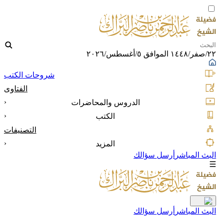
٢٢/صفر/١٤٤٨ الموافق ٥/أغسطس/٢٠٢٦
شروحات الكتب
الفتاوى
‹
الدروس والمحاضرات
‹
الكتب
التصنيفات
‹
المزيد
البث المباشر
أرسل سؤالك
☰
البث المباشر
أرسل سؤالك