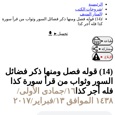
الرئيسية
/
شروحات الكتب
/
المنار المنيف
/
(14) قوله فصل ومنها ذكر فضائل السور وثواب من قرأ سورة
كذا فله أجر كذا
تحميل
►
طباعة
►
مشاركة
►
الإبلاغ
►
(14) قوله فصل ومنها ذكر فضائل
السور وثواب من قرأ سورة كذا
فله أجر كذا
١٦/جمادى الأولى/
١٤٣٨ الموافق ١٣/فبراير/٢٠١٧