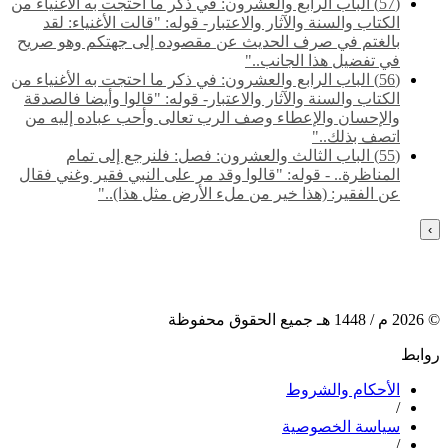
(57) الباب الرابع والعشرون: في ذكر ما احتجت به الأغنياء من
الكتاب والسنة والآثار والاعتبار- قوله: "قالت الأغنياء: لقد
بالغتم في صرف الحديث عن مقصوده إلى جهتكم وهو صريح
في تفضيل هذا الجانب.."
(56) الباب الرابع والعشرون: في ذكر ما احتجت به الأغنياء من
الكتاب والسنة والآثار والاعتبار- قوله: "قالوا وأيضا فالصدقة
والإحسان والإعطاء وصف الرب تعالى وأحب عباده إليه من
اتصف بذلك.."
(55) ‌‌الباب الثالث والعشرون: فصل: فلنرجع إلى تمام
المناظرة.. - قوله: "قالوا وقد مر على النبي فقير وغني فقال
عن الفقير: (هذا خير من ملء الأرض مثل هذا).."
›
©
2026
م /
1448
هـ جميع الحقوق محفوظة
روابط
الأحكام والشروط
/
سياسة الخصوصية
/