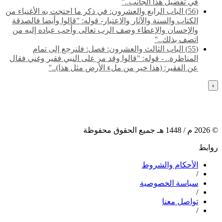
في تفضيل هذا الجانب.."
(56) الباب الرابع والعشرون: في ذكر ما احتجت به الأغنياء من
الكتاب والسنة والآثار والاعتبار- قوله: "قالوا وأيضا فالصدقة
والإحسان والإعطاء وصف الرب تعالى وأحب عباده إليه من
اتصف بذلك.."
(55) ‌‌الباب الثالث والعشرون: فصل: فلنرجع إلى تمام
المناظرة.. - قوله: "قالوا وقد مر على النبي فقير وغني فقال
عن الفقير: (هذا خير من ملء الأرض مثل هذا).."
›
©
2026
م /
1448
هـ جميع الحقوق محفوظة
روابط
الأحكام والشروط
/
سياسة الخصوصية
/
تواصل معنا
/