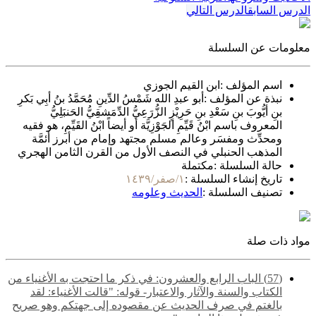
الدرس السابق
الدرس التالي
معلومات عن السلسلة
اسم المؤلف :
ابن القيم الجوزي
نبذة عن المؤلف :
أبو عبدِ الله شَمْسُ الدِّينِ مُحَمَّدُ بنُ أبِي بَكرِ
بنِ أيُّوبَ بنِ سَعْدِ بنِ حَرِيْزٍ الزُّرَعِيُّ الدِّمَشقِيُّ الحَنبَلِيُّ
المعروف باسم ابْنُ قَيِّمِ الجَوْزِيَّة أو أيضاً ابْنُ القَيِّمِ، هو فقيه
ومحدِّث ومفسَر وعالم مسلم مجتهد وإمام من أبرز أئمَّة
المذهب الحنبلي في النصف الأول من القرن الثامن الهجري
حالة السلسلة :
مكتملة
تاريخ إنشاء السلسلة :
١/صفر/١٤٣٩
تصنيف السلسلة :
الحديث وعلومه
مواد ذات صلة
(57) الباب الرابع والعشرون: في ذكر ما احتجت به الأغنياء من
الكتاب والسنة والآثار والاعتبار- قوله: "قالت الأغنياء: لقد
بالغتم في صرف الحديث عن مقصوده إلى جهتكم وهو صريح