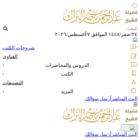
٢٤/صفر/١٤٤٨ الموافق ٧/أغسطس/٢٠٢٦
شروحات الكتب
الفتاوى
‹
الدروس والمحاضرات
‹
الكتب
التصنيفات
‹
المزيد
البث المباشر
أرسل سؤالك
☰
البث المباشر
أرسل سؤالك