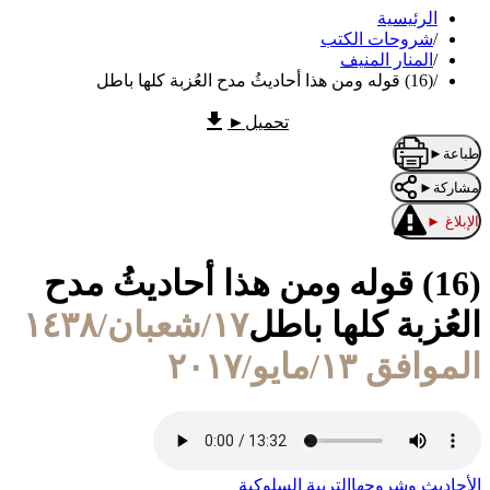
الرئيسية
/
شروحات الكتب
/
المنار المنيف
/
(16) قوله ومن هذا أحاديثُ مدح العُزبة كلها باطل
تحميل
►
طباعة
►
مشاركة
►
الإبلاغ
►
(16) قوله ومن هذا أحاديثُ مدح
العُزبة كلها باطل
١٧/شعبان/١٤٣٨
الموافق ١٣/مايو/٢٠١٧
الأحاديث وشروحها
التربية السلوكية