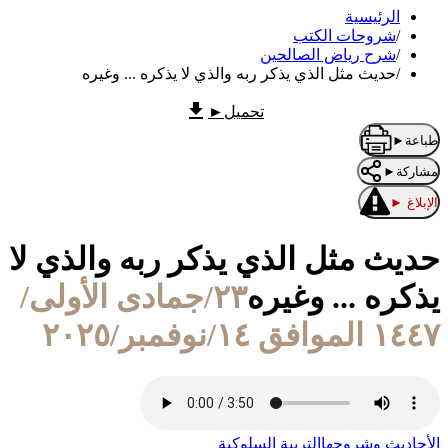
الرئيسية
/
شروحات الكتب
/
شرح رياض الصالحين
/
حديث مثل الذي يذكر ربه والذي لا يذكره ... وغيره
تحميل
►
طباعة
►
مشاركة
►
الإبلاغ
►
حديث مثل الذي يذكر ربه والذي لا
يذكره ... وغيره
٢٣/جمادى الأولى/
١٤٤٧ الموافق ١٤/نوفمبر/٢٠٢٥
الأحاديث وشروحها
التربية السلوكية