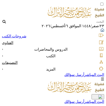
٢٣/صفر/١٤٤٨ الموافق ٦/أغسطس/٢٠٢٦
شروحات الكتب
الفتاوى
‹
الدروس والمحاضرات
‹
الكتب
التصنيفات
‹
المزيد
البث المباشر
أرسل سؤالك
☰
البث المباشر
أرسل سؤالك