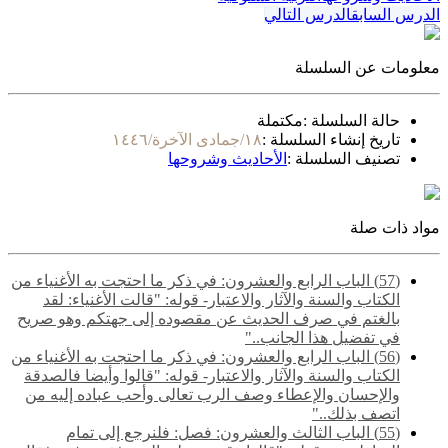
الدرس السابق
الدرس التالي
معلومات عن السلسلة
حالة السلسلة :
مكتملة
تاريخ إنشاء السلسلة :
١٨/جمادى الآخرة/١٤٤٦
تصنيف السلسلة :
الأحاديث وشروحها
مواد ذات صلة
(57) الباب الرابع والعشرون: في ذكر ما احتجت به الأغنياء من
الكتاب والسنة والآثار والاعتبار- قوله: "قالت الأغنياء: لقد
بالغتم في صرف الحديث عن مقصوده إلى جهتكم وهو صريح
في تفضيل هذا الجانب.."
(56) الباب الرابع والعشرون: في ذكر ما احتجت به الأغنياء من
الكتاب والسنة والآثار والاعتبار- قوله: "قالوا وأيضا فالصدقة
والإحسان والإعطاء وصف الرب تعالى وأحب عباده إليه من
اتصف بذلك.."
(55) ‌‌الباب الثالث والعشرون: فصل: فلنرجع إلى تمام