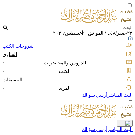
٢٣/صفر/١٤٤٨ الموافق ٦/أغسطس/٢٠٢٦
شروحات الكتب
الفتاوى
‹
الدروس والمحاضرات
‹
الكتب
التصنيفات
‹
المزيد
البث المباشر
أرسل سؤالك
☰
البث المباشر
أرسل سؤالك