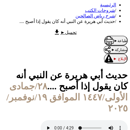
الرئيسية
/
شروحات الكتب
/
شرح رياض الصالحين
/
حديث أبي هريرة عن النبي أنه كان يقول إذا أصبح ....
تحميل
►
طباعة
►
مشاركة
►
الإبلاغ
►
حديث أبي هريرة عن النبي أنه
كان يقول إذا أصبح ....
٢٨/جمادى
الأولى/١٤٤٧ الموافق ١٩/نوفمبر/
٢٠٢٥