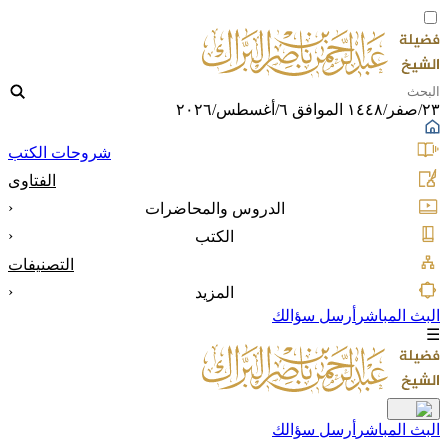
٢٣/صفر/١٤٤٨ الموافق ٦/أغسطس/٢٠٢٦
شروحات الكتب
الفتاوى
‹
الدروس والمحاضرات
‹
الكتب
التصنيفات
‹
المزيد
البث المباشر
أرسل سؤالك
☰
البث المباشر
أرسل سؤالك