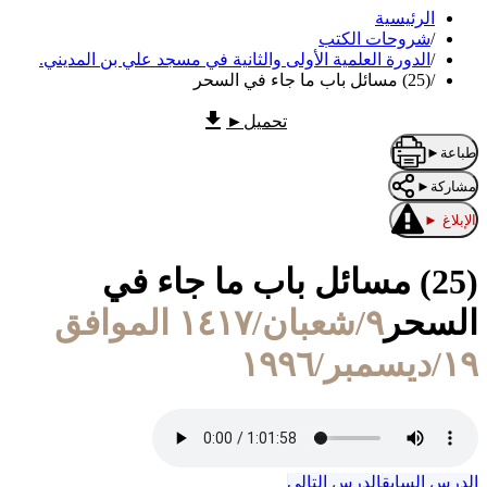
الرئيسية
/
شروحات الكتب
/
الدورة العلمية الأولى والثانية في مسجد علي بن المديني.
/
(25) مسائل باب ما جاء في السحر
تحميل
►
طباعة
►
مشاركة
►
الإبلاغ
►
(25) مسائل باب ما جاء في
السحر
٩/شعبان/١٤١٧ الموافق
١٩/ديسمبر/١٩٩٦
الدرس السابق
الدرس التالي