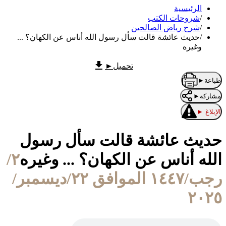
الرئيسية
/
شروحات الكتب
/
شرح رياض الصالحين
/
حديث عائشة قالت سأل رسول الله أناس عن الكهان؟ ...
وغيره
تحميل
►
طباعة
►
مشاركة
►
الإبلاغ
►
حديث عائشة قالت سأل رسول
الله أناس عن الكهان؟ ... وغيره
٢/
رجب/١٤٤٧ الموافق ٢٢/ديسمبر/
٢٠٢٥