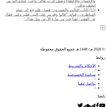
والإحسان والإعطاء وصف الرب تعالى وأحب عباده إليه من
اتصف بذلك.."
(55) ‌‌الباب الثالث والعشرون: فصل: فلنرجع إلى تمام
المناظرة.. - قوله: "قالوا وقد مر على النبي فقير وغني فقال
عن الفقير: (هذا خير من ملء الأرض مثل هذا).."
›
©
2026
م /
1448
هـ جميع الحقوق محفوظة
روابط
الأحكام والشروط
/
سياسة الخصوصية
/
تواصل معنا
/
تابعنا