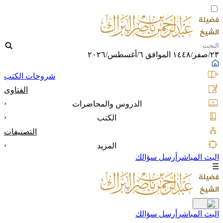
٢٣/صفر/١٤٤٨ الموافق ٦/أغسطس/٢٠٢٦
شروحات الكتب
الفتاوى
‹
الدروس والمحاضرات
‹
الكتب
التصنيفات
‹
المزيد
البث المباشر
أرسل سؤالك
☰
البث المباشر
أرسل سؤالك