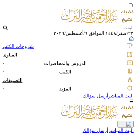
٢٣/صفر/١٤٤٨ الموافق ٦/أغسطس/٢٠٢٦
شروحات الكتب
الفتاوى
‹
الدروس والمحاضرات
‹
الكتب
التصنيفات
‹
المزيد
البث المباشر
أرسل سؤالك
☰
البث المباشر
أرسل سؤالك