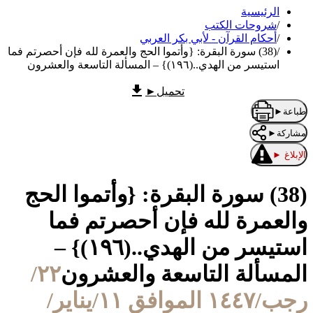
الرئيسية
/
شروحات الكتب
/
أحكام القرآن - لأبي بكر العربي
/
(38) سورة البقرة: {وأتموا الحج والعمرة لله فإن أحصرتم فما
استيسر من الهدي..(١٩٦)} – المسألة التاسعة والعشرون
تحميل
►
طباعة
►
مشاركة
►
الإبلاغ
►
(38) سورة البقرة: {وأتموا الحج
والعمرة لله فإن أحصرتم فما
استيسر من الهدي..(١٩٦)} –
المسألة التاسعة والعشرون
٢٢/
رجب/١٤٤٧ الموافق ١١/يناير/