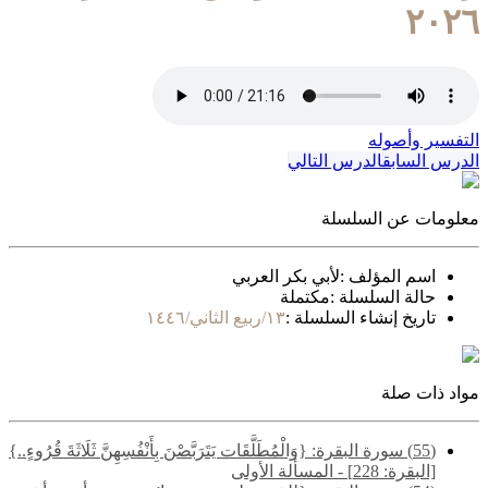
٢٠٢٦
التفسير وأصوله
الدرس السابق
الدرس التالي
معلومات عن السلسلة
اسم المؤلف :
لأبي بكر العربي
حالة السلسلة :
مكتملة
تاريخ إنشاء السلسلة :
١٣/ربيع الثاني/١٤٤٦
مواد ذات صلة
(55) سورة البقرة: {وَالْمُطَلَّقَات يَتَرَبَّصْنَ بِأَنْفُسِهِنَّ ثَلَاثَةَ قُرُوءٍ..}
[البقرة: 228] - المسألة الأولى