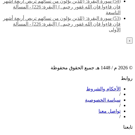
(54) سورة البقرة: {للذين يؤلون من نسائهم تربص أربعة أشهر
فإن فاءوا فإن الله غفور رحيم..} [البقرة: 226] - المسألة
التاسعة
(53) سورة البقرة: {للذين يؤلون من نسائهم تربص أربعة أشهر
فإن فاءوا فإن الله غفور رحيم..} [البقرة: 226] - المسألة
الأولى
›
©
2026
م /
1448
هـ جميع الحقوق محفوظة
روابط
الأحكام والشروط
/
سياسة الخصوصية
/
تواصل معنا
/
تابعنا