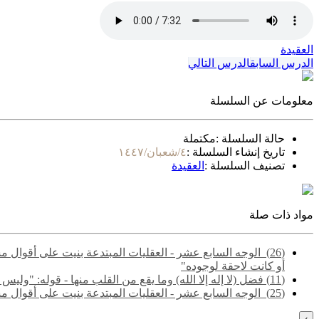
العقيدة
الدرس السابق
الدرس التالي
معلومات عن السلسلة
حالة السلسلة :
مكتملة
تاريخ إنشاء السلسلة :
٤/شعبان/١٤٤٧
تصنيف السلسلة :
العقيدة
مواد ذات صلة
(26) ‌‌ الوجه السابع عشر - العقليات المبتدعة بنيت على أقو
أو كانت لاحقة لوجوده"
(11) فضل (لا إله إلا الله) وما يقع من القلب منها - قوله: "وليس التوحيد مجرد إقرار العبد بأنه لا خالق إلا الله.."
(25) ‌‌ الوجه السابع عشر - العقليات المبتدعة بنيت على أقوال مشتبهة مجملة تشتمل على حق وباطل - قوله: "والمقصود هنا الفرق بين ما لا يتم الوجوب إلا به، وما لا يتم الواجب إلا به"
›