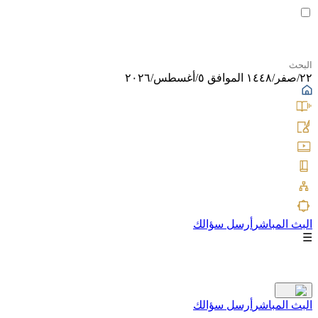
٢٢/صفر/١٤٤٨ الموافق ٥/أغسطس/٢٠٢٦
البث المباشر
أرسل سؤالك
☰
البث المباشر
أرسل سؤالك