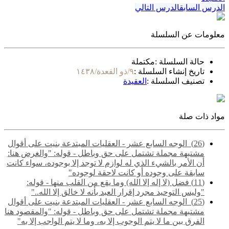
الدرس السابق
الدرس التالي
معلومات عن السلسلة
حالة السلسلة :
مكتملة
تاريخ إنشاء السلسلة :
٩/ذو القعدة/١٤٣٨
تصنيف السلسلة :
العقيدة
مواد ذات صلة
(26) ‌‌ الوجه السابع عشر - العقليات المبتدعة بنيت على أقوال
مشتبهة مجملة تشتمل على حق وباطل - قوله: "والغرض هنا:
أن الأمر بالشيء الذي له لوازم لا توجد إلا بوجوده، سواء كانت
سابقة على وجوده أو كانت لاحقة لوجوده"
(11) فضل (لا إله إلا الله) وما يقع من القلب منها - قوله:
"وليس التوحيد مجرد إقرار العبد بأنه لا خالق إلا الله.."
(25) ‌‌ الوجه السابع عشر - العقليات المبتدعة بنيت على أقوال
مشتبهة مجملة تشتمل على حق وباطل - قوله: "والمقصود هنا
الفرق بين ما لا يتم الوجوب إلا به، وما لا يتم الواجب إلا به"