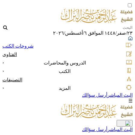
٢٣/صفر/١٤٤٨ الموافق ٦/أغسطس/٢٠٢٦
شروحات الكتب
الفتاوى
‹
الدروس والمحاضرات
‹
الكتب
التصنيفات
‹
المزيد
البث المباشر
أرسل سؤالك
☰
البث المباشر
أرسل سؤالك