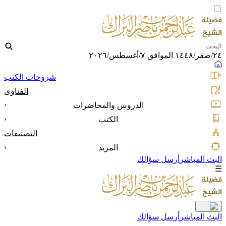
٢٤/صفر/١٤٤٨ الموافق ٧/أغسطس/٢٠٢٦
شروحات الكتب
الفتاوى
‹
الدروس والمحاضرات
‹
الكتب
التصنيفات
‹
المزيد
البث المباشر
أرسل سؤالك
☰
البث المباشر
أرسل سؤالك