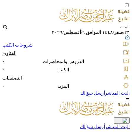
٢٣/صفر/١٤٤٨ الموافق ٦/أغسطس/٢٠٢٦
شروحات الكتب
الفتاوى
‹
الدروس والمحاضرات
‹
الكتب
التصنيفات
‹
المزيد
البث المباشر
أرسل سؤالك
☰
البث المباشر
أرسل سؤالك