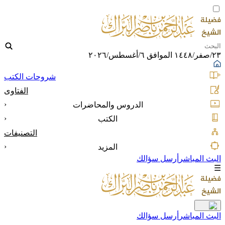
٢٣/صفر/١٤٤٨ الموافق ٦/أغسطس/٢٠٢٦
شروحات الكتب
الفتاوى
‹
الدروس والمحاضرات
‹
الكتب
التصنيفات
‹
المزيد
البث المباشر
أرسل سؤالك
☰
البث المباشر
أرسل سؤالك