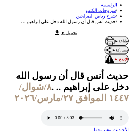
الرئيسية
/
شروحات الكتب
/
شرح رياض الصالحين
/
حديث أنس قال أن رسول الله دخل على إبراهيم .. .
تحميل
►
طباعة
►
مشاركة
►
الإبلاغ
►
حديث أنس قال أن رسول الله
دخل على إبراهيم .. .
٨/شوال/
١٤٤٧ الموافق ٢٧/مارس/٢٠٢٦
الأحاديث وشروحها