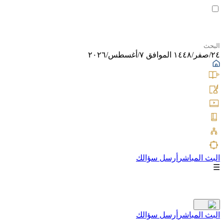
٢٤/صفر/١٤٤٨ الموافق ٧/أغسطس/٢٠٢٦
البث المباشر
أرسل سؤالك
☰
البث المباشر
أرسل سؤالك