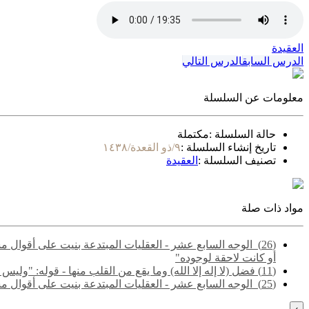
العقيدة
الدرس السابق
الدرس التالي
معلومات عن السلسلة
حالة السلسلة :
مكتملة
تاريخ إنشاء السلسلة :
٩/ذو القعدة/١٤٣٨
تصنيف السلسلة :
العقيدة
مواد ذات صلة
(26) ‌‌ الوجه السابع عشر - العقليات المبتدعة بنيت على أقو
أو كانت لاحقة لوجوده"
(11) فضل (لا إله إلا الله) وما يقع من القلب منها - قوله: "وليس التوحيد مجرد إقرار العبد بأنه لا خالق إلا الله.."
(25) ‌‌ الوجه السابع عشر - العقليات المبتدعة بنيت على أقوال مشتبهة مجملة تشتمل على حق وباطل - قوله: "والمقصود هنا الفرق بين ما لا يتم الوجوب إلا به، وما لا يتم الواجب إلا به"
›