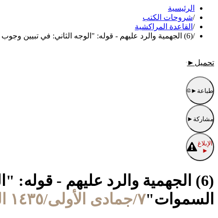
الرئيسية
/
شروحات الكتب
/
القاعدة المراكشية
/
(6) الجهمية والرد عليهم - قوله: "الوجه الثاني: في تبيين وجوب الإقرار بالإثبات وعلو الله على السموات"
تحميل
►
طباعة
►
مشاركة
►
الإبلاغ
►
(6) الجهمية والرد عليهم - قوله: "
السموات"
٧/جمادى الأولى/١٤٣٥ الموافق ٨/مارس/٢٠١٤