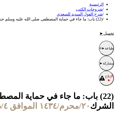
الرئيسية
/
شروحات الكتب
/
شرح القول السديد للسعدي
/
(22) باب: ما جاء في حماية المصطفى صلى الله عليه وسلم جناب التوحيد وسده كل طريق يوصل إلى الشرك
تحميل
►
طباعة
►
مشاركة
►
الإبلاغ
►
(22) باب: ما جاء في حماية ال
الشرك
٢٠/محرم/١٤٣٤ الموافق ٤/ديسمبر/٢٠١٢