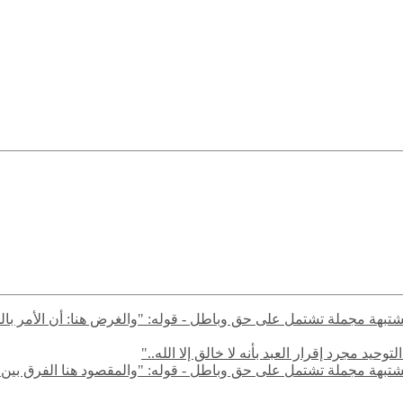
ال مشتبهة مجملة تشتمل على حق وباطل - قوله: "والغرض هنا: أن الأمر با