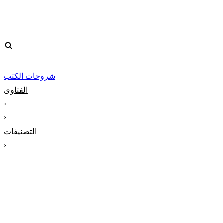
شروحات الكتب
الفتاوى
‹
‹
التصنيفات
‹