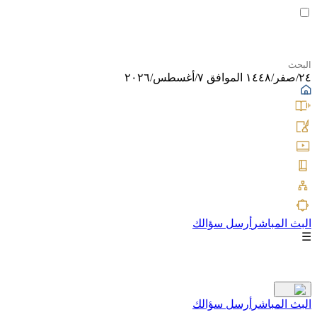
٢٤/صفر/١٤٤٨ الموافق ٧/أغسطس/٢٠٢٦
البث المباشر
أرسل سؤالك
☰
البث المباشر
أرسل سؤالك