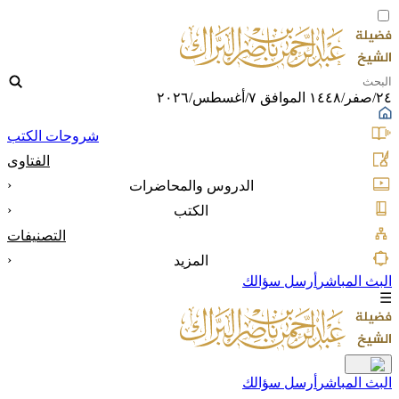
٢٤/صفر/١٤٤٨ الموافق ٧/أغسطس/٢٠٢٦
شروحات الكتب
الفتاوى
‹
الدروس والمحاضرات
‹
الكتب
التصنيفات
‹
المزيد
البث المباشر
أرسل سؤالك
☰
البث المباشر
أرسل سؤالك