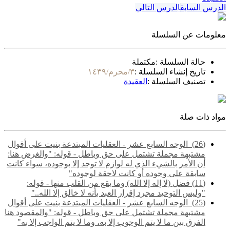
الدرس السابق
الدرس التالي
معلومات عن السلسلة
حالة السلسلة :
مكتملة
تاريخ إنشاء السلسلة :
٣/محرم/١٤٣٩
تصنيف السلسلة :
العقيدة
مواد ذات صلة
(26) ‌‌ الوجه السابع عشر - العقليات المبتدعة بنيت على أقوال
مشتبهة مجملة تشتمل على حق وباطل - قوله: "والغرض هنا:
أن الأمر بالشيء الذي له لوازم لا توجد إلا بوجوده، سواء كانت
سابقة على وجوده أو كانت لاحقة لوجوده"
(11) فضل (لا إله إلا الله) وما يقع من القلب منها - قوله:
"وليس التوحيد مجرد إقرار العبد بأنه لا خالق إلا الله.."
(25) ‌‌ الوجه السابع عشر - العقليات المبتدعة بنيت على أقوال
مشتبهة مجملة تشتمل على حق وباطل - قوله: "والمقصود هنا
الفرق بين ما لا يتم الوجوب إلا به، وما لا يتم الواجب إلا به"