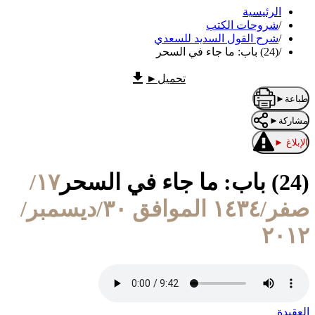
الرئيسية
/
شروحات الكتب
/
شرح القول السديد للسعدي
/
(24) باب: ما جاء في السحر
تحميل
►
طباعة
►
مشاركة
►
الإبلاغ
►
(24) باب: ما جاء في السحر
١٧/
صفر/١٤٣٤ الموافق ٣٠/ديسمبر/
٢٠١٢
العقيدة