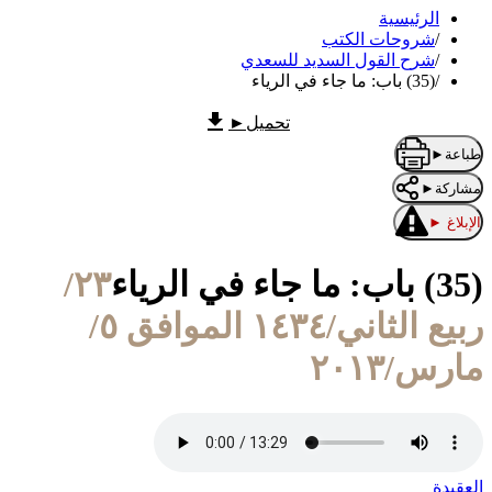
الرئيسية
/
شروحات الكتب
/
شرح القول السديد للسعدي
/
(35) باب: ما جاء في الرياء
تحميل
►
طباعة
►
مشاركة
►
الإبلاغ
►
(35) باب: ما جاء في الرياء
٢٣/
ربيع الثاني/١٤٣٤ الموافق ٥/
مارس/٢٠١٣
العقيدة