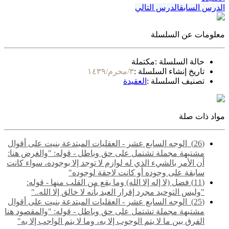
الدرس السابق
الدرس التالي
معلومات عن السلسلة
حالة السلسلة :
مكتملة
تاريخ إنشاء السلسلة :
٣/محرم/١٤٣٩
تصنيف السلسلة :
العقيدة
مواد ذات صلة
(26) ‌‌ الوجه السابع عشر - العقليات المبتدعة بنيت على أقوال
مشتبهة مجملة تشتمل على حق وباطل - قوله: "والغرض هنا:
أن الأمر بالشيء الذي له لوازم لا توجد إلا بوجوده، سواء كانت
سابقة على وجوده أو كانت لاحقة لوجوده"
(11) فضل (لا إله إلا الله) وما يقع من القلب منها - قوله:
"وليس التوحيد مجرد إقرار العبد بأنه لا خالق إلا الله.."
(25) ‌‌ الوجه السابع عشر - العقليات المبتدعة بنيت على أقوال
مشتبهة مجملة تشتمل على حق وباطل - قوله: "والمقصود هنا
الفرق بين ما لا يتم الوجوب إلا به، وما لا يتم الواجب إلا به"