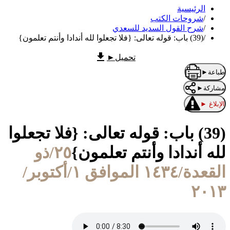
الرئيسية
/
شروحات الكتب
/
شرح القول السديد للسعدي
/
(39) باب: قوله تعالى: {فلا تجعلوا لله أندادا وأنتم تعلمون}
تحميل
►
طباعة
►
مشاركة
►
الإبلاغ
►
(39) باب: قوله تعالى: {فلا تجعلوا
لله أندادا وأنتم تعلمون}
٢٥/ذو
القعدة/١٤٣٤ الموافق ١/أكتوبر/
٢٠١٣