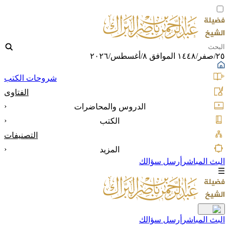
٢٥/صفر/١٤٤٨ الموافق ٨/أغسطس/٢٠٢٦
شروحات الكتب
الفتاوى
‹
الدروس والمحاضرات
‹
الكتب
التصنيفات
‹
المزيد
البث المباشر
أرسل سؤالك
☰
البث المباشر
أرسل سؤالك