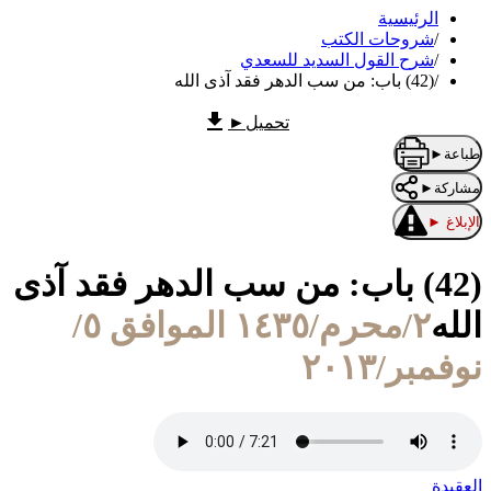
الرئيسية
/
شروحات الكتب
/
شرح القول السديد للسعدي
/
(42) باب: من سب الدهر فقد آذى الله
تحميل
►
طباعة
►
مشاركة
►
الإبلاغ
►
(42) باب: من سب الدهر فقد آذى
الله
٢/محرم/١٤٣٥ الموافق ٥/
نوفمبر/٢٠١٣
العقيدة