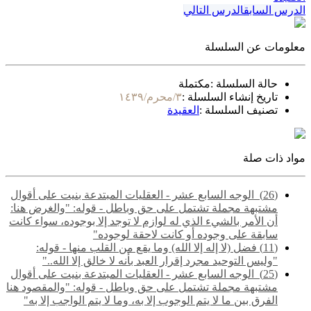
الدرس السابق
الدرس التالي
معلومات عن السلسلة
حالة السلسلة :
مكتملة
تاريخ إنشاء السلسلة :
٣/محرم/١٤٣٩
تصنيف السلسلة :
العقيدة
مواد ذات صلة
(26) ‌‌ الوجه السابع عشر - العقليات المبتدعة بنيت على أقوال
مشتبهة مجملة تشتمل على حق وباطل - قوله: "والغرض هنا:
أن الأمر بالشيء الذي له لوازم لا توجد إلا بوجوده، سواء كانت
سابقة على وجوده أو كانت لاحقة لوجوده"
(11) فضل (لا إله إلا الله) وما يقع من القلب منها - قوله:
"وليس التوحيد مجرد إقرار العبد بأنه لا خالق إلا الله.."
(25) ‌‌ الوجه السابع عشر - العقليات المبتدعة بنيت على أقوال
مشتبهة مجملة تشتمل على حق وباطل - قوله: "والمقصود هنا
الفرق بين ما لا يتم الوجوب إلا به، وما لا يتم الواجب إلا به"