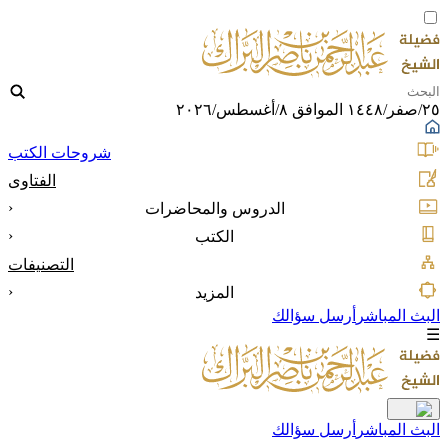
٢٥/صفر/١٤٤٨ الموافق ٨/أغسطس/٢٠٢٦
شروحات الكتب
الفتاوى
‹
الدروس والمحاضرات
‹
الكتب
التصنيفات
‹
المزيد
البث المباشر
أرسل سؤالك
☰
البث المباشر
أرسل سؤالك