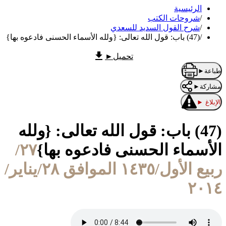
الرئيسية
/
شروحات الكتب
/
شرح القول السديد للسعدي
/
(47) باب: قول الله تعالى: {ولله الأسماء الحسنى فادعوه بها}
تحميل
►
طباعة
►
مشاركة
►
الإبلاغ
►
(47) باب: قول الله تعالى: {ولله
الأسماء الحسنى فادعوه بها}
٢٧/
ربيع الأول/١٤٣٥ الموافق ٢٨/يناير/
٢٠١٤