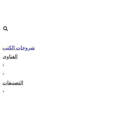
شروحات الكتب
الفتاوى
‹
‹
التصنيفات
‹