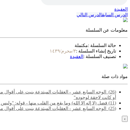
العقيدة
الدرس السابق
الدرس التالي
معلومات عن السلسلة
حالة السلسلة :
مكتملة
تاريخ إنشاء السلسلة :
٣/محرم/١٤٣٩
تصنيف السلسلة :
العقيدة
مواد ذات صلة
(26) ‌‌ الوجه السابع عشر - العقليات المبتدعة بنيت على أقو
أو كانت لاحقة لوجوده"
(11) فضل (لا إله إلا الله) وما يقع من القلب منها - قوله: "وليس التوحيد مجرد إقرار العبد بأنه لا خالق إلا الله.."
(25) ‌‌ الوجه السابع عشر - العقليات المبتدعة بنيت على أقوال مشتبهة مجملة تشتمل على حق وباطل - قوله: "والمقصود هنا الفرق بين ما لا يتم الوجوب إلا به، وما لا يتم الواجب إلا به"
›