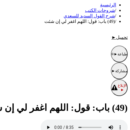
الرئيسية
/
شروحات الكتب
/
شرح القول السديد للسعدي
/
(49) باب: قول: اللهم اغفر لي إن شئت
تحميل
►
طباعة
►
مشاركة
►
الإبلاغ
►
(49) باب: قول: اللهم اغفر لي إن شئت