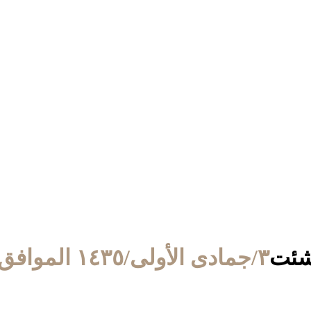
٣/جمادى الأولى/١٤٣٥ الموافق ٤/مارس/٢٠١٤