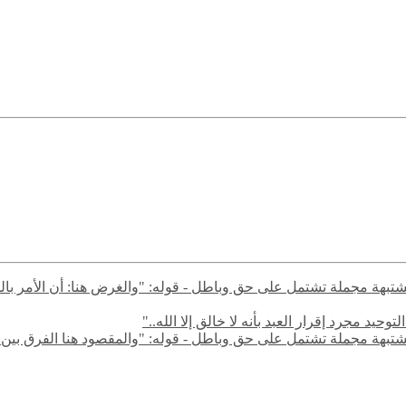
ال مشتبهة مجملة تشتمل على حق وباطل - قوله: "والغرض هنا: أن الأمر با