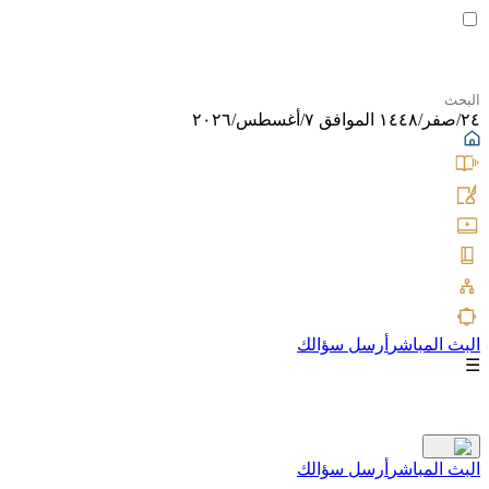
٢٤/صفر/١٤٤٨ الموافق ٧/أغسطس/٢٠٢٦
البث المباشر
أرسل سؤالك
☰
البث المباشر
أرسل سؤالك