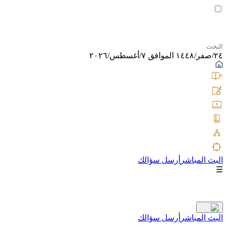
٢٤/صفر/١٤٤٨ الموافق ٧/أغسطس/٢٠٢٦
البث المباشر
أرسل سؤالك
☰
البث المباشر
أرسل سؤالك