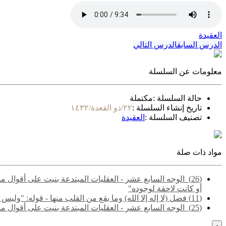
العقيدة
الدرس السابق
الدرس التالي
معلومات عن السلسلة
حالة السلسلة :
مكتملة
تاريخ إنشاء السلسلة :
٢٢/ذو القعدة/١٤٣٢
تصنيف السلسلة :
العقيدة
مواد ذات صلة
(26) ‌‌ الوجه السابع عشر - العقليات المبتدعة بنيت على أقو
أو كانت لاحقة لوجوده"
(11) فضل (لا إله إلا الله) وما يقع من القلب منها - قوله: "وليس التوحيد مجرد إقرار العبد بأنه لا خالق إلا الله.."
(25) ‌‌ الوجه السابع عشر - العقليات المبتدعة بنيت على أقوال مشتبهة مجملة تشتمل على حق وباطل - قوله: "والمقصود هنا الفرق بين ما لا يتم الوجوب إلا به، وما لا يتم الواجب إلا به"
›