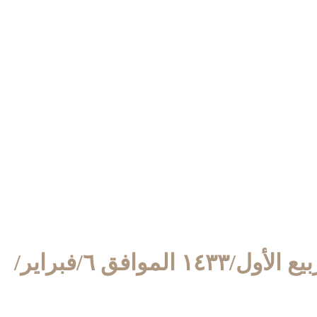
١٤/ربيع الأول/١٤٣٣ الموافق ٦/فبراير/