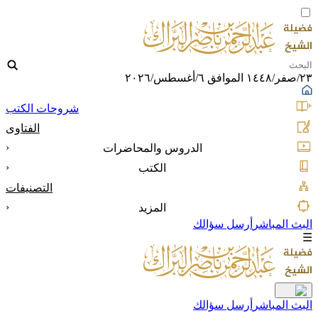
٢٣/صفر/١٤٤٨ الموافق ٦/أغسطس/٢٠٢٦
شروحات الكتب
الفتاوى
‹
الدروس والمحاضرات
‹
الكتب
التصنيفات
‹
المزيد
البث المباشر
أرسل سؤالك
☰
البث المباشر
أرسل سؤالك