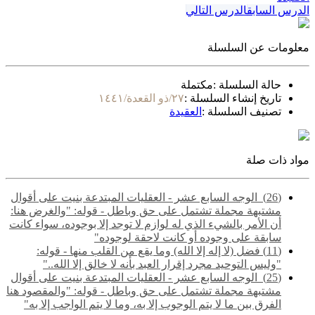
الدرس السابق
الدرس التالي
معلومات عن السلسلة
حالة السلسلة :
مكتملة
تاريخ إنشاء السلسلة :
٢٧/ذو القعدة/١٤٤١
تصنيف السلسلة :
العقيدة
مواد ذات صلة
(26) ‌‌ الوجه السابع عشر - العقليات المبتدعة بنيت على أقوال
مشتبهة مجملة تشتمل على حق وباطل - قوله: "والغرض هنا:
أن الأمر بالشيء الذي له لوازم لا توجد إلا بوجوده، سواء كانت
سابقة على وجوده أو كانت لاحقة لوجوده"
(11) فضل (لا إله إلا الله) وما يقع من القلب منها - قوله:
"وليس التوحيد مجرد إقرار العبد بأنه لا خالق إلا الله.."
(25) ‌‌ الوجه السابع عشر - العقليات المبتدعة بنيت على أقوال
مشتبهة مجملة تشتمل على حق وباطل - قوله: "والمقصود هنا
الفرق بين ما لا يتم الوجوب إلا به، وما لا يتم الواجب إلا به"