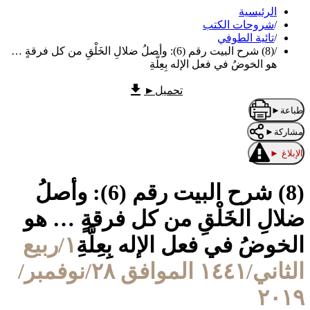
الرئيسية
/
شروحات الكتب
/
تائية الطوفي
/
(8) شرح البيت رقم (6): وأصلُ ضلالِ الخَلْقِ من كل فرقةٍ …
هو الخوضُ في فعل الإله بِعِلَّةِ
تحميل
►
طباعة
►
مشاركة
►
الإبلاغ
►
(8) شرح البيت رقم (6): وأصلُ
ضلالِ الخَلْقِ من كل فرقةٍ … هو
الخوضُ في فعل الإله بِعِلَّةِ
١/ربيع
الثاني/١٤٤١ الموافق ٢٨/نوفمبر/
٢٠١٩