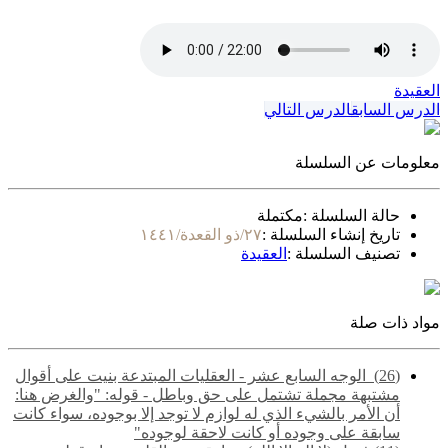
العقيدة
الدرس السابق
الدرس التالي
معلومات عن السلسلة
حالة السلسلة :
مكتملة
تاريخ إنشاء السلسلة :
٢٧/ذو القعدة/١٤٤١
تصنيف السلسلة :
العقيدة
مواد ذات صلة
(26) ‌‌ الوجه السابع عشر - العقليات المبتدعة بنيت على أقوال
مشتبهة مجملة تشتمل على حق وباطل - قوله: "والغرض هنا:
أن الأمر بالشيء الذي له لوازم لا توجد إلا بوجوده، سواء كانت
سابقة على وجوده أو كانت لاحقة لوجوده"