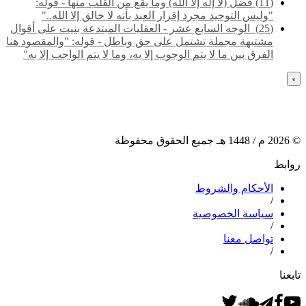
(11) فضل (لا إله إلا الله) وما يقع من القلب منها - قوله:
"وليس التوحيد مجرد إقرار العبد بأنه لا خالق إلا الله.."
(25) ‌‌ الوجه السابع عشر - العقليات المبتدعة بنيت على أقوال
مشتبهة مجملة تشتمل على حق وباطل - قوله: "والمقصود هنا
الفرق بين ما لا يتم الوجوب إلا به، وما لا يتم الواجب إلا به"
›
©
2026
م /
1448
هـ جميع الحقوق محفوظة
روابط
الأحكام والشروط
/
سياسة الخصوصية
/
تواصل معنا
/
تابعنا