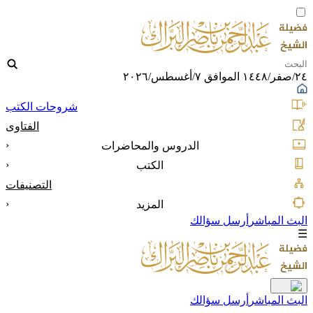
٢٤/صفر/١٤٤٨ الموافق ٧/أغسطس/٢٠٢٦
شروحات الكتب
الفتاوى
‹
الدروس والمحاضرات
‹
الكتب
التصنيفات
‹
المزيد
البث المباشر
أرسل سؤالك
☰
البث المباشر
أرسل سؤالك