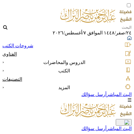
٢٤/صفر/١٤٤٨ الموافق ٧/أغسطس/٢٠٢٦
شروحات الكتب
الفتاوى
‹
الدروس والمحاضرات
‹
الكتب
التصنيفات
‹
المزيد
البث المباشر
أرسل سؤالك
☰
البث المباشر
أرسل سؤالك