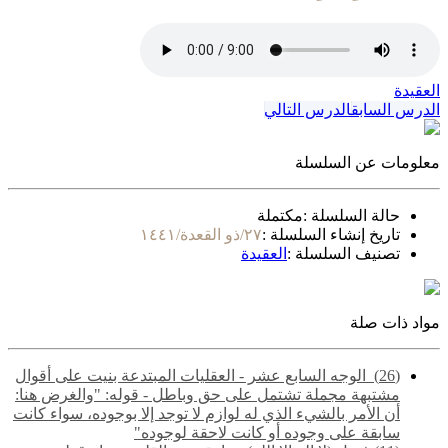
العقيدة
الدرس السابق
الدرس التالي
معلومات عن السلسلة
حالة السلسلة :
مكتملة
تاريخ إنشاء السلسلة :
٢٧/ذو القعدة/١٤٤١
تصنيف السلسلة :
العقيدة
مواد ذات صلة
(26) ‌‌ الوجه السابع عشر - العقليات المبتدعة بنيت على أقوال
مشتبهة مجملة تشتمل على حق وباطل - قوله: "والغرض هنا:
أن الأمر بالشيء الذي له لوازم لا توجد إلا بوجوده، سواء كانت
سابقة على وجوده أو كانت لاحقة لوجوده"