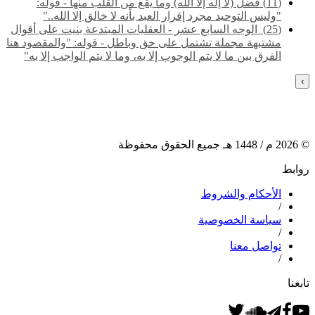
(11) فضل (لا إله إلا الله) وما يقع من القلب منها - قوله:
"وليس التوحيد مجرد إقرار العبد بأنه لا خالق إلا الله.."
(25) ‌‌ الوجه السابع عشر - العقليات المبتدعة بنيت على أقوال
مشتبهة مجملة تشتمل على حق وباطل - قوله: "والمقصود هنا
الفرق بين ما لا يتم الوجوب إلا به، وما لا يتم الواجب إلا به"
›
©
2026
م /
1448
هـ جميع الحقوق محفوظة
روابط
الأحكام والشروط
/
سياسة الخصوصية
/
تواصل معنا
/
تابعنا