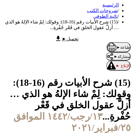
الرئيسية
/
شروحات الكتب
/
تائية الطوفي
/
(15) شرح الأبيات رقم (16-18): وقولك: لِمْ شاء الإلهُ هو الذي
… أزلَّ عقول الخلق في قَعْر حُفْرةِ...
تحميل
►
طباعة
►
مشاركة
►
الإبلاغ
►
(15) شرح الأبيات رقم (16-18):
وقولك: لِمْ شاء الإلهُ هو الذي …
أزلَّ عقول الخلق في قَعْر
حُفْرةِ...
١٣/رجب/١٤٤٢ الموافق
٢٥/فبراير/٢٠٢١