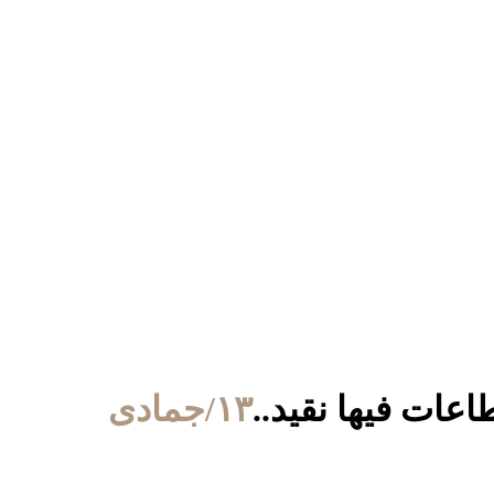
١٣/جمادى