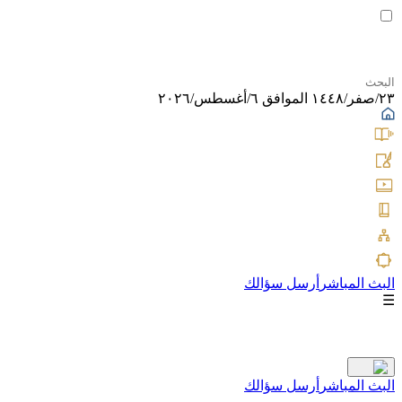
٢٣/صفر/١٤٤٨ الموافق ٦/أغسطس/٢٠٢٦
البث المباشر
أرسل سؤالك
☰
البث المباشر
أرسل سؤالك