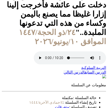
دخلت على عائشة فأخرجت إلينا
إزارا غليظا مما يصنع باليمن
وكساء من هذه التي تدعونها
الملبدة.."
٢٤/ذو الحجة/١٤٤٧
الموافق ١٠/يونيو/٢٠٢٦
التربية السلوكية
الدرس السابق
الدرس التالي
معلومات عن السلسلة
حالة السلسلة :
مكتملة
تاريخ إنشاء السلسلة :
٤/جمادى الآخرة/١٤٤٤
تصنيف السلسلة :
متفرقات