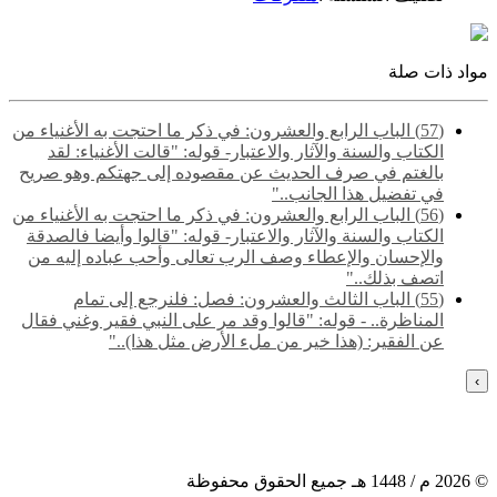
مواد ذات صلة
(57) الباب الرابع والعشرون: في ذكر ما احتجت به الأغنياء من
الكتاب والسنة والآثار والاعتبار- قوله: "قالت الأغنياء: لقد
بالغتم في صرف الحديث عن مقصوده إلى جهتكم وهو صريح
في تفضيل هذا الجانب.."
(56) الباب الرابع والعشرون: في ذكر ما احتجت به الأغنياء من
الكتاب والسنة والآثار والاعتبار- قوله: "قالوا وأيضا فالصدقة
والإحسان والإعطاء وصف الرب تعالى وأحب عباده إليه من
اتصف بذلك.."
(55) ‌‌الباب الثالث والعشرون: فصل: فلنرجع إلى تمام
المناظرة.. - قوله: "قالوا وقد مر على النبي فقير وغني فقال
عن الفقير: (هذا خير من ملء الأرض مثل هذا).."
›
©
2026
م /
1448
هـ جميع الحقوق محفوظة