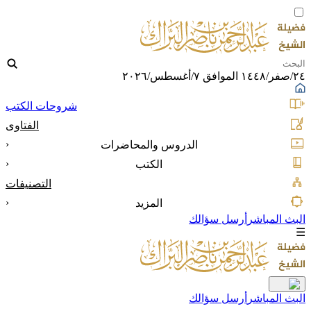
٢٤/صفر/١٤٤٨ الموافق ٧/أغسطس/٢٠٢٦
شروحات الكتب
الفتاوى
‹
الدروس والمحاضرات
‹
الكتب
التصنيفات
‹
المزيد
البث المباشر
أرسل سؤالك
☰
البث المباشر
أرسل سؤالك