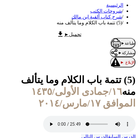
الرئيسية
/
شروحات الكتب
/
شرح كتاب ألفية ابن مالك
/
(5) تتمة باب الكلام وما يتألف منه
تحميل
►
طباعة
►
مشاركة
►
الإبلاغ
►
(5) تتمة باب الكلام وما يتألف
منه
١٦/جمادى الأولى/١٤٣٥
الموافق ١٧/مارس/٢٠١٤
الدرس السابق
الدرس التالي