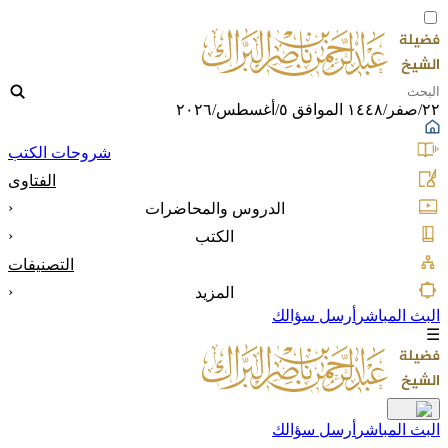
٢٢/صفر/١٤٤٨ الموافق ٥/أغسطس/٢٠٢٦
شروحات الكتب
الفتاوى
‹
الدروس والمحاضرات
‹
الكتب
التصنيفات
‹
المزيد
البث المباشر
أرسل سؤالك
☰
البث المباشر
أرسل سؤالك