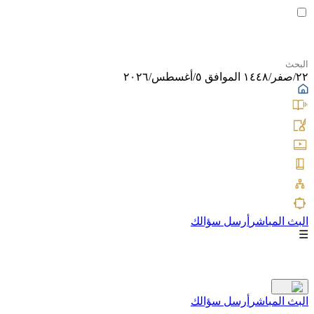
٢٢/صفر/١٤٤٨ الموافق ٥/أغسطس/٢٠٢٦
البث المباشر
أرسل سؤالك
☰
البث المباشر
أرسل سؤالك