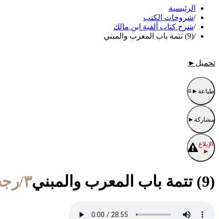
الرئيسية
/
شروحات الكتب
/
شرح كتاب ألفية ابن مالك
/
(9) تتمة باب المعرب والمبني
تحميل
►
طباعة
►
مشاركة
►
الإبلاغ
►
(9) تتمة باب المعرب والمبني
٣/رجب/١٤٣٥ الموافق ٢/مايو/٢٠١٤