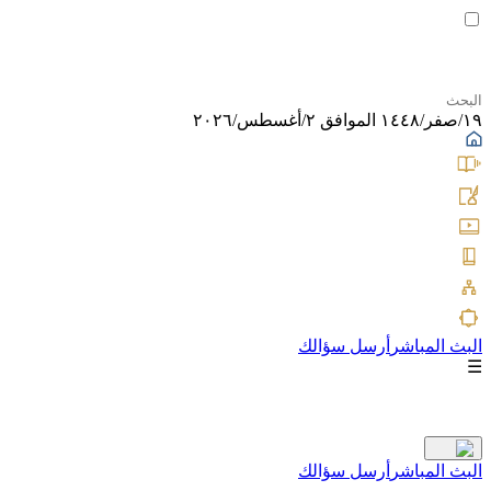
١٩/صفر/١٤٤٨ الموافق ٢/أغسطس/٢٠٢٦
البث المباشر
أرسل سؤالك
☰
البث المباشر
أرسل سؤالك