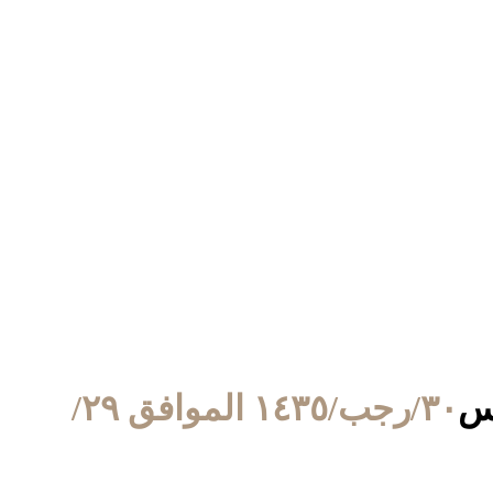
٣٠/رجب/١٤٣٥ الموافق ٢٩/