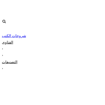
شروحات الكتب
الفتاوى
‹
‹
التصنيفات
‹