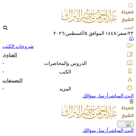
٢٢/صفر/١٤٤٨ الموافق ٥/أغسطس/٢٠٢٦
شروحات الكتب
الفتاوى
‹
الدروس والمحاضرات
‹
الكتب
التصنيفات
‹
المزيد
البث المباشر
أرسل سؤالك
☰
البث المباشر
أرسل سؤالك