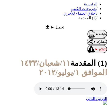
الرئيسية
/
شروحات الكتب
/
أخلاق العلماء للآجري
/
(1) المقدمة
تحميل
►
طباعة
►
مشاركة
►
الإبلاغ
►
(1) المقدمة
١١/شعبان/١٤٣٣
الموافق ١/يوليو/٢٠١٢
الدرس التالي