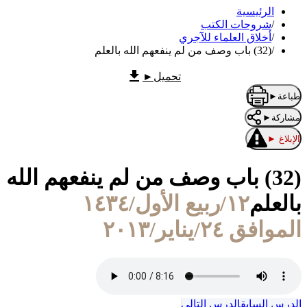
الرئيسية
/
شروحات الكتب
/
أخلاق العلماء للآجري
/
(32) باب وصف من لم ينفعهم الله بالعلم
تحميل
►
طباعة
►
مشاركة
►
الإبلاغ
►
(32) باب وصف من لم ينفعهم الله
بالعلم
١٢/ربيع الأول/١٤٣٤
الموافق ٢٤/يناير/٢٠١٣
الدرس السابق
الدرس التالي