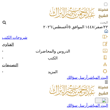
٢٢/صفر/١٤٤٨ الموافق ٥/أغسطس/٢٠٢٦
شروحات الكتب
الفتاوى
‹
الدروس والمحاضرات
‹
الكتب
التصنيفات
‹
المزيد
البث المباشر
أرسل سؤالك
☰
البث المباشر
أرسل سؤالك