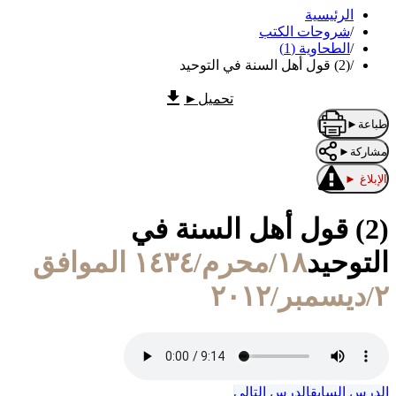
الرئيسية
/
شروحات الكتب
/
الطحاوية (1)
/
(2) قول أهل السنة في التوحيد
تحميل
►
طباعة
►
مشاركة
►
الإبلاغ
►
(2) قول أهل السنة في
التوحيد
١٨/محرم/١٤٣٤ الموافق
٢/ديسمبر/٢٠١٢
الدرس السابق
الدرس التالي