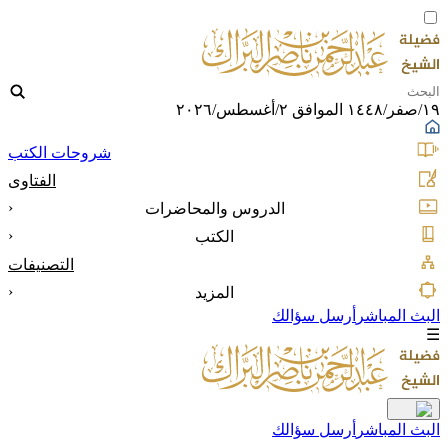
١٩/صفر/١٤٤٨ الموافق ٢/أغسطس/٢٠٢٦
شروحات الكتب
الفتاوى
‹
الدروس والمحاضرات
‹
الكتب
التصنيفات
‹
المزيد
البث المباشر
أرسل سؤالك
☰
البث المباشر
أرسل سؤالك