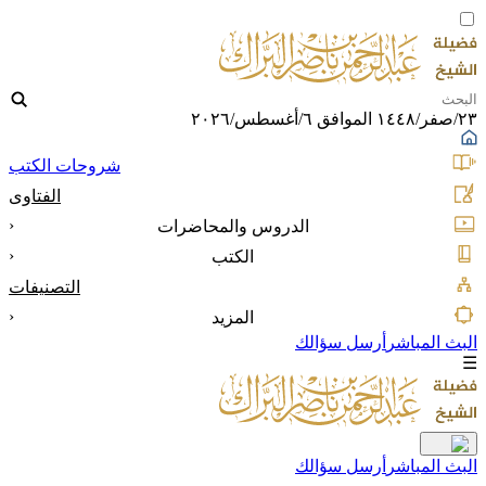
٢٣/صفر/١٤٤٨ الموافق ٦/أغسطس/٢٠٢٦
شروحات الكتب
الفتاوى
‹
الدروس والمحاضرات
‹
الكتب
التصنيفات
‹
المزيد
البث المباشر
أرسل سؤالك
☰
البث المباشر
أرسل سؤالك