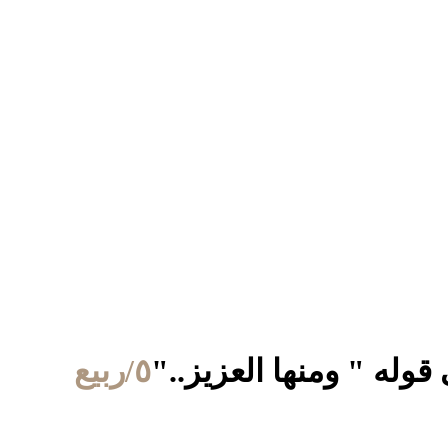
٥/ربيع