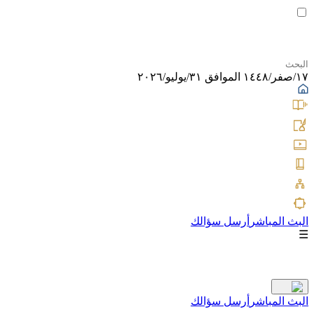
١٧/صفر/١٤٤٨ الموافق ٣١/يوليو/٢٠٢٦
البث المباشر
أرسل سؤالك
☰
البث المباشر
أرسل سؤالك