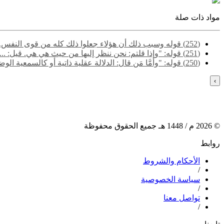
مواد ذات صلة
(252) قوله وسبب ذلك أن هؤلاء جعلوا ذلك كله من قوى النفس...
(251) قوله: "وإذا قلتم: نحن ننظر إليها من حيث هي هي. قيل: ...".
(250) قوله: "وأمَّا مَن قال: الدلالة عقلية ذاتية أو كالسمعية الوضعية الإرادية...".
›
©
2026
م /
1448
هـ جميع الحقوق محفوظة
روابط
الأحكام والشروط
/
سياسة الخصوصية
/
تواصل معنا
/