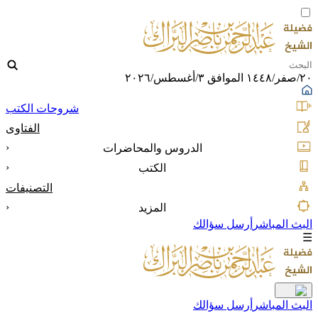
٢٠/صفر/١٤٤٨ الموافق ٣/أغسطس/٢٠٢٦
شروحات الكتب
الفتاوى
‹
الدروس والمحاضرات
‹
الكتب
التصنيفات
‹
المزيد
البث المباشر
أرسل سؤالك
☰
البث المباشر
أرسل سؤالك