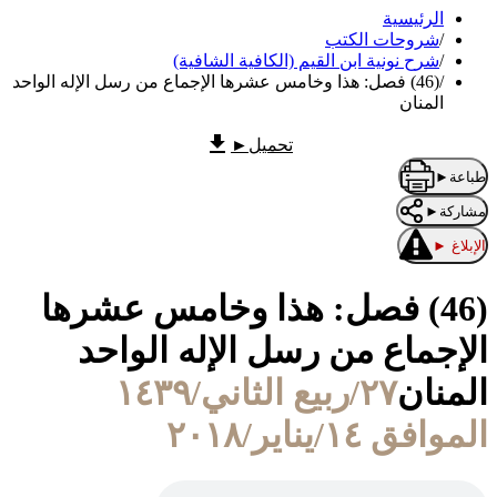
الرئيسية
/
شروحات الكتب
/
شرح نونية ابن القيم (الكافية الشافية)
/
(46) فصل: هذا وخامس عشرها الإجماع من رسل الإله الواحد
المنان
تحميل
►
طباعة
►
مشاركة
►
الإبلاغ
►
(46) فصل: هذا وخامس عشرها
الإجماع من رسل الإله الواحد
المنان
٢٧/ربيع الثاني/١٤٣٩
الموافق ١٤/يناير/٢٠١٨